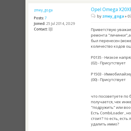
Opel Omega X20XE
zmey_goga
by
zmey_goga
»
07
Posts:
7
Joined:
25 Jul 2014, 20:29
Contact:
Приветствую уважаем
ремонта "личинки",а
был перенесен (може
количество кодов ош
P0135 - Низкое напр
(02) - Присутствует
P1503 - Иммобилайз
(00) - Присутствует
что посоветуете по 
получается, чек инже
"подружить" или во
Есть CombiLoader , н
стоит? то есть, ест
удалить иммо?