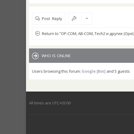
Post Reply
Return to “OP-COM, AB-COM, Tech2 и другие (Opel,
WHO IS ONLINE
Users browsing this forum:
Google [Bot]
and 5 guests
All times are
UTC+03:00