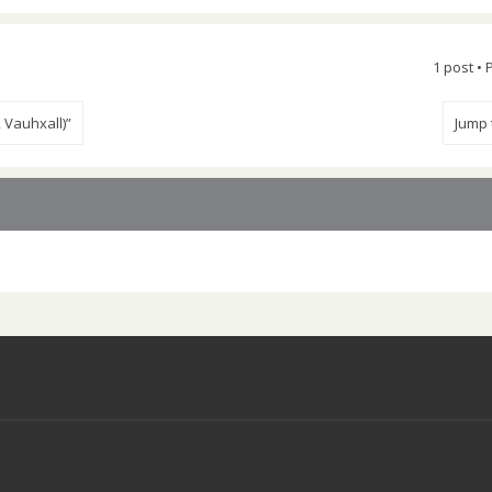
1 post •
 Vauhxall)”
Jump