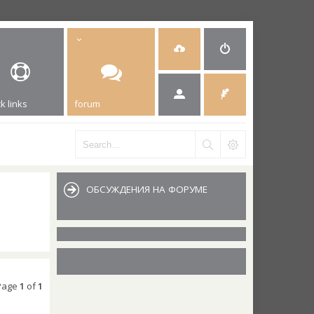
k links
forum
ОБСУЖДЕНИЯ НА ФОРУМЕ
 Page
1
of
1