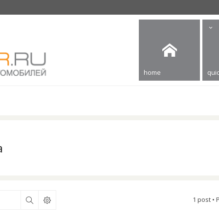
home
quic
а
1 post •