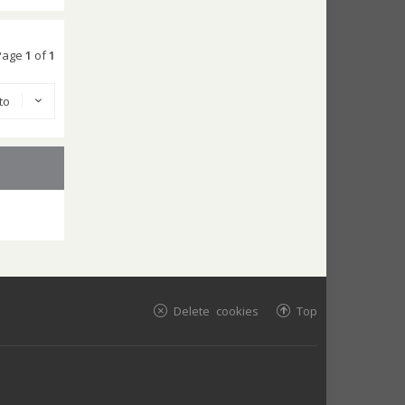
 Page
1
of
1
 to
Delete cookies
Top