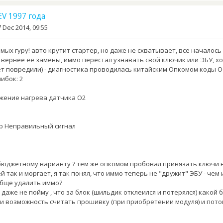
V 1997 года
 Dec 2014, 09:55
ых гуру! авто крутит стартер, но даже не схватывает, все началось
 вернее ее замены, иммо перестал узнавать свой ключик или ЭБУ, хо
т повредили) - диагностика проводилась китайским Опкомом коды 
ибок: 2
яжение нагрева датчика О2
ер Неправильный сигнал
бюджетному варианту ? тем же опкомом пробовал привязать ключи 
й так и моргает, я так понял, что иммо теперь не "дружит" ЭБУ - чем
обще удалить иммо?
о даже не пойму , что за блок (шильдик отклеился и потерялся) какой 
ь ли возможность считать прошивку (при приобретении модуля) и пот