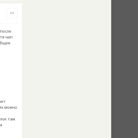
Quote
 после
тя чип
Общее
нет
 их можно
блок там
ом