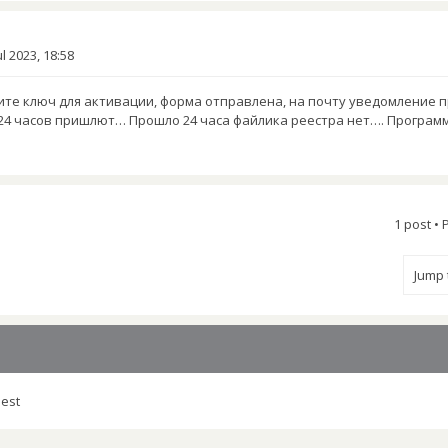
ul 2023, 18:58
те ключ для активации, форма отправлена, на почту уведомление 
24 часов пришлют… Прошло 24 часа файлика реестра нет…. Програм
1 post •
Jump
uest