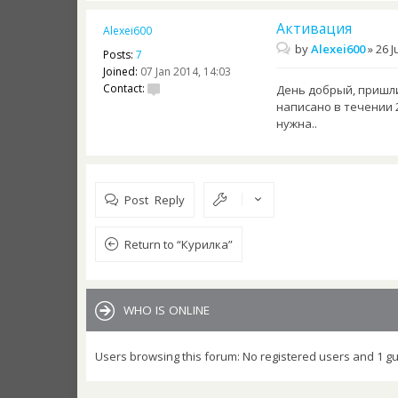
Активация
Alexei600
by
Alexei600
»
26 J
Posts:
7
Joined:
07 Jan 2014, 14:03
Contact:
День добрый, пришли
написано в течении 
нужна..
Post Reply
Return to “Курилка”
WHO IS ONLINE
Users browsing this forum: No registered users and 1 g