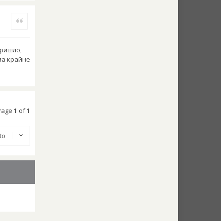
Quote
пришло,
ма крайне
 Page
1
of
1
 to