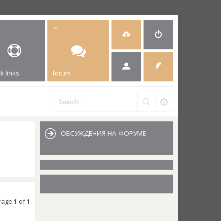
k links
forum
ОБСУЖДЕНИЯ НА ФОРУМЕ
 Page
1
of
1