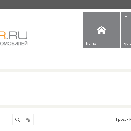
home
quic
1 post •