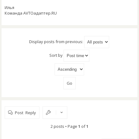
Илья
Команда AVTOадаптер.RU
Display posts from previous:
Sort by
Post Reply
2 posts • Page
1
of
1