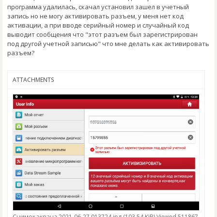
программа удалилась, скачал установил зашел в учетный
запись но не могу активировать разъем, у меня нет код
активации, а при вводе серийный номер и случайный код
выводит сообщения что "этот разъем был зарегистрирован
под другой учетной записью" что мне делать как активировать
разъем?
ATTACHMENTS
Снимок экрана 2021-06-27 013724.jpg (103.54 KiB) Viewed 511867