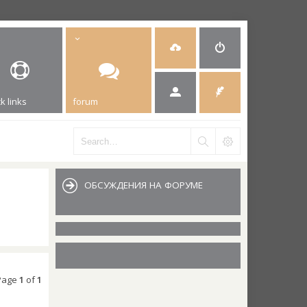
k links
forum
ОБСУЖДЕНИЯ НА ФОРУМЕ
 Page
1
of
1