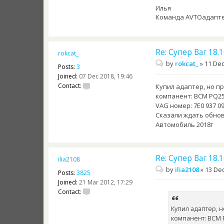
Илья
Команда AVTOадапт
Re: Супер Ваг 18
rokcat_
by
rokcat_
»
11 Dec
Posts:
3
Joined:
07 Dec 2018, 19:46
Contact:
Купил адаптер, но п
компанент: BCM PQ2
VAG номер: 7Е0 937 0
Сказали ждать обновл
Автомобиль 2018г
Re: Супер Ваг 18
ilia2108
by
ilia2108
»
13 Dec
Posts:
3825
Joined:
21 Mar 2012, 17:29
Contact:
Купил адаптер, 
компанент: BCM