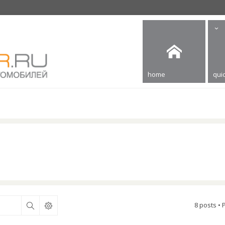
home
quic
8 posts •