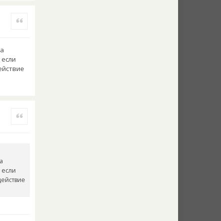
Quote
ба
 если
действие
Quote
а
 если
действие