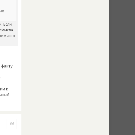
 не
. Если
 смысла
оим авто
о факту
е
им к
ёмный
Quote