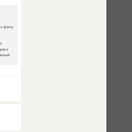
о факту
!
дим к
ёмный