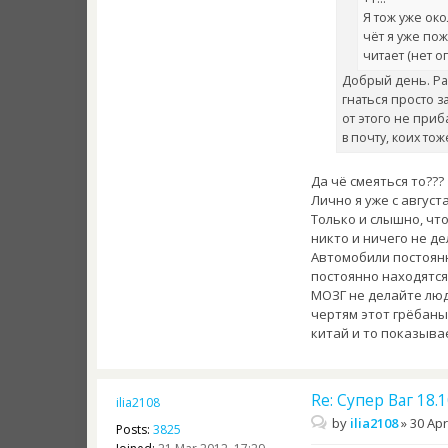
Я тож уже ок
чёт я уже пож
читает (нет о
Добрый день. Ра
гнаться просто з
от этого не приб
в почту, коих то
Да чё смеяться то???
Лично я уже с август
Только и слышно, что
никто и ничего не де
Автомобили постоянн
постоянно находятся 
МОЗГ не делайте людя
чертям этот грёбаны
китай и то показыва
Re: Супер Ваг 18
ilia2108
by
ilia2108
»
30 Apr
Posts:
3825