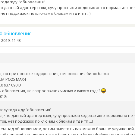
у года жду "обновления"
что данный адаптер взял, кучу простых и ходовых авто нормально не
нет подсказок по ключам к блокам и тд и тп ...)
.10 обновление
 2019, 11:43
р, но при попытке кодирования, нет описания битов блока
BCM PQ25 MAX4
0 937 090 D
 обновления, но вопрос в каких числах и какого года?
018г
полу года жду "обновления"
л, что данный адаптер взял, кучу простых и ходовых авто нормально не 
ов, нет подсказок по ключам к блокам и тд и тп ...)
ем над обновлением, хотим вместить как можно больше улучшений.
овой версией, поддержка авто будет, но не будет файлов-описаний и 