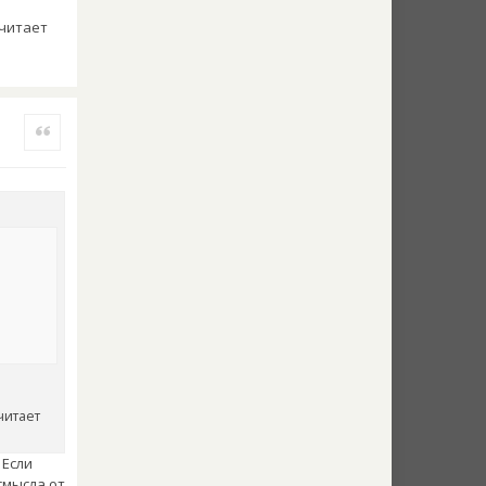
 читает
Quote
читает
 Если
смысла от