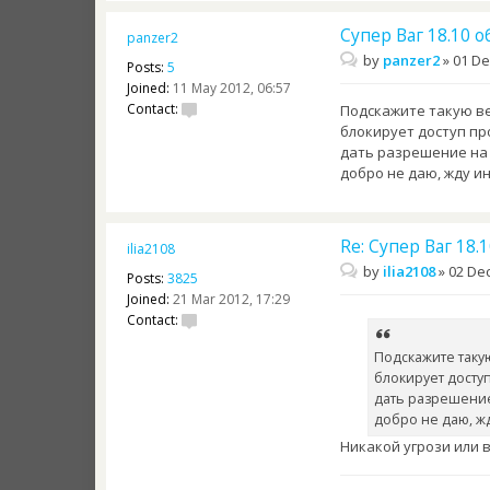
Супер Ваг 18.10 
panzer2
by
panzer2
»
01 De
Posts:
5
Joined:
11 May 2012, 06:57
Contact:
Подскажите такую ве
блокирует доступ пр
дать разрешение на 
добро не даю, жду и
Re: Супер Ваг 18
ilia2108
by
ilia2108
»
02 Dec
Posts:
3825
Joined:
21 Mar 2012, 17:29
Contact:
Подскажите таку
блокирует доступ
дать разрешение
добро не даю, жд
Никакой угрози или 