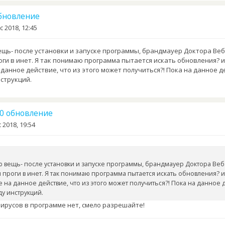
обновление
c 2018, 12:45
щь- после установки и запуске программы, брандмауер Доктора Ве
оги в инет. Я так понимаю программа пытается искать обновления? и
данное действие, что из этого может получиться?! Пока на данное 
нструкций.
.10 обновление
 2018, 19:54
ю вещь- после установки и запуске программы, брандмауер Доктора Веб
 проги в инет. Я так понимаю программа пытается искать обновления? и
 на данное действие, что из этого может получиться?! Пока на данное 
у инструкций.
вирусов в программе нет, смело разрешайте!