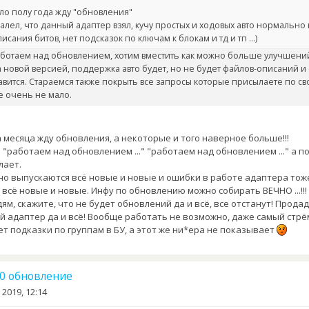
оло полу года жду "обновления"
алел, что данный адаптер взял, кучу простых и ходовых авто нормально
писания битов, нет подсказок по ключам к блокам и тд и тп ...)
ботаем над обновлением, хотим вместить как можно больше улучшений
а новой версией, поддержка авто будет, но не будет файлов-описаний и
авится. Стараемся также покрыть все запросы которые присылаете по св
же очень не мало.
а месяца жду обновления, а некоторые и того наверное больше!!!
 "работаем над обновлением ..." "работаем над обновлением ..." а п
лает.
о выпускаются всё новые и новые и ошибки в работе адаптера тож
всё новые и новые. Инфу по обновлению можно собирать ВЕЧНО ...!!!
м, скажите, что не будет обновлений да и всё, все отстанут! Продад
й адаптер да и всё! Вообще работать не возможно, даже самый стр
ет подказки по группам в БУ, а этот же ни*ера не показывает
.10 обновление
 2019, 12:14