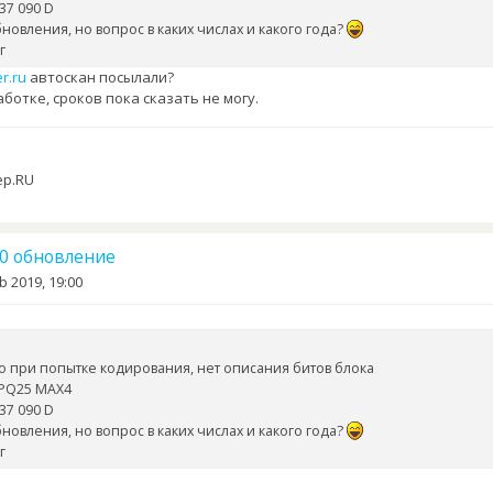
37 090 D
новления, но вопрос в каких числах и какого года?
г
r.ru
автоскан посылали?
ботке, сроков пока сказать не могу.
ер.RU
.10 обновление
b 2019, 19:00
но при попытке кодирования, нет описания битов блока
 PQ25 MAX4
37 090 D
новления, но вопрос в каких числах и какого года?
г