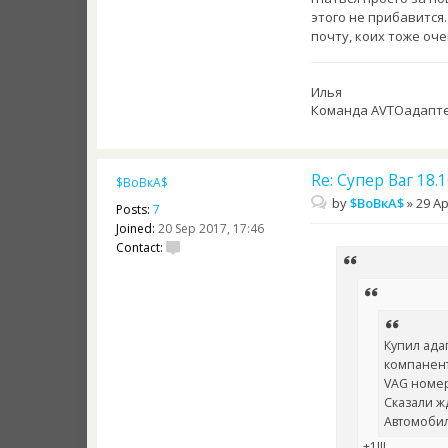
этого не прибавится
почту, коих тоже оче
Илья
Команда AVTOадапт
Re: Супер Ваг 18
$ВоВкА$
by
$ВоВкА$
»
29 Ap
Posts:
7
Joined:
20 Sep 2017, 17:46
Contact:
Купил ада
компанен
VAG номер
Сказали ж
Автомобил
+1!!!