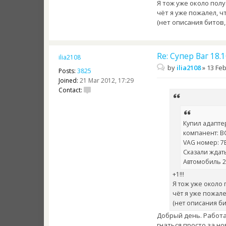
Я тож уже около пол
чёт я уже пожалел, 
(нет описания битов, 
Re: Супер Ваг 18
ilia2108
by
ilia2108
»
13 Feb
Posts:
3825
Joined:
21 Mar 2012, 17:29
Contact:
Купил адапте
компанент: 
VAG номер: 7Е
Сказали ждать
Автомобиль 2
+1!!!
Я тож уже около 
чёт я уже пожале
(нет описания бит
Добрый день. Работа
гнаться просто за н