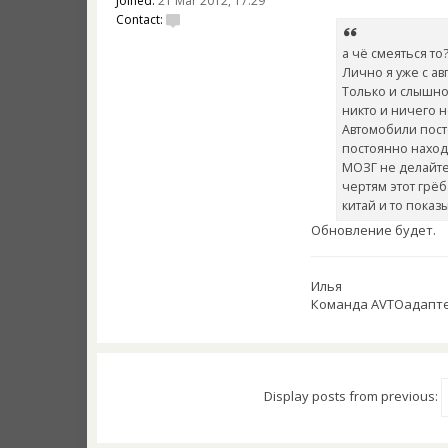
Joined:
21 Mar 2012, 17:29
Contact:
а чё смеяться то
Лично я уже с ав
Только и слышно,
никто и ничего н
Автомобили пост
постоянно находя
МОЗГ не делайте 
чертям этот грё
китай и то показ
Обновление будет.
Илья
Команда AVTOадапт
Display posts from previous: