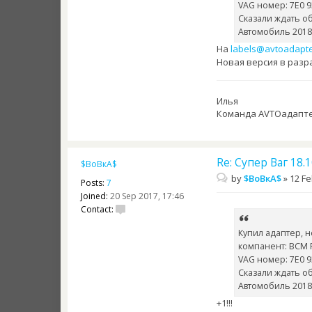
VAG номер: 7Е0 9
Сказали ждать об
Автомобиль 2018
На
labels@avtoadapte
Новая версия в разра
Илья
Команда AVTOадапт
Re: Супер Ваг 18
$ВоВкА$
by
$ВоВкА$
»
12 Fe
Posts:
7
Joined:
20 Sep 2017, 17:46
Contact:
Купил адаптер, 
компанент: BCM
VAG номер: 7Е0 9
Сказали ждать об
Автомобиль 2018
+1!!!