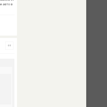
м авто в
Quote