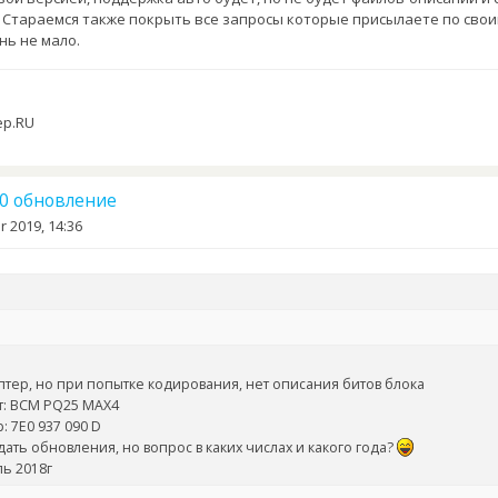
. Стараемся также покрыть все запросы которые присылаете по свои
нь не мало.
ер.RU
.10 обновление
r 2019, 14:36
птер, но при попытке кодирования, нет описания битов блока
т: BCM PQ25 MAX4
: 7Е0 937 090 D
дать обновления, но вопрос в каких числах и какого года?
ь 2018г