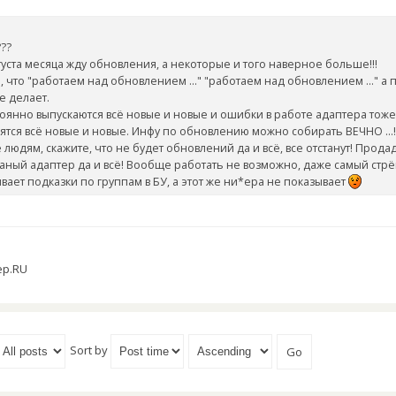
???
густа месяца жду обновления, а некоторые и того наверное больше!!!
 что "работаем над обновлением ..." "работаем над обновлением ..." а п
е делает.
оянно выпускаются всё новые и новые и ошибки в работе адаптера тоже
тся всё новые и новые. Инфу по обновлению можно собирать ВЕЧНО ...!!
людям, скажите, что не будет обновлений да и всё, все отстанут! Прода
баный адаптер да и всё! Вообще работать не возможно, даже самый стр
ывает подказки по группам в БУ, а этот же ни*ера не показывает
ер.RU
Sort by