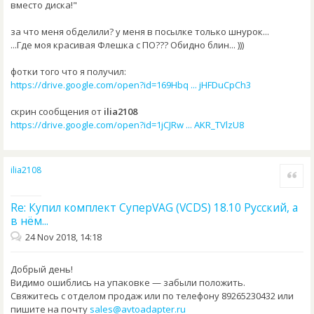
вместо диска!"
за что меня обделили? у меня в посылке только шнурок...
...Где моя красивая Флешка с ПО??? Обидно блин... )))
фотки того что я получил:
https://drive.google.com/open?id=169Hbq ... jHFDuCpCh3
скрин сообщения от
ilia2108
https://drive.google.com/open?id=1jCJRw ... AKR_TVlzU8
ilia2108
Quote
Re: Купил комплект СуперVAG (VCDS) 18.10 Русский, а
в нём...
24 Nov 2018, 14:18
Добрый день!
Видимо ошиблись на упаковке — забыли положить.
Свяжитесь с отделом продаж или по телефону 89265230432 или
пишите на почту
sales@avtoadapter.ru