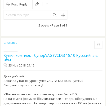
Post Reply
2 posts • Page
1
of
1
Gh0st36ru
Quote
Купил комплект СуперVAG (VCDS) 18.10 Русский, а в
нём...
23 Nov 2018, 21:15
День добрый!
Заказал у Вас шнурок СуперVAG (VCDS) 18.10 Русский
Сегодня получил посылку!
У Вас написано, что в коплекте должно быть ПО,
на одном из форумов
ilia2108
сказали "Теперь оборудование
для диагностики от Автоадаптер поставляется с ПО на флешках