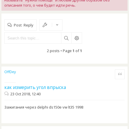
называть "нужна помощь" и любым другим образом без
описания того, о чем будет идти речь.
Post Reply
2 posts • Page
1
of
1
OffDey
Quote
как измерить угол впрыска
23 Oct 2018, 12:40
Зажигания через delphi ds150e vw lt35 1998