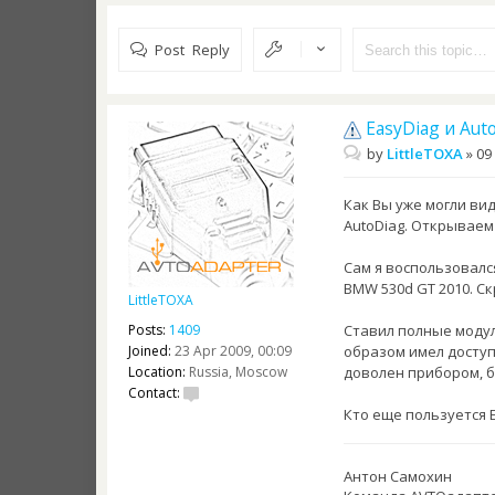
Post Reply
EasyDiag и Aut
by
LittleTOXA
»
09
Как Вы уже могли ви
AutoDiag. Открываем
Сам я воспользовался 
BMW 530d GT 2010. С
LittleTOXA
Ставил полные модули
Posts:
1409
образом имел доступ
Joined:
23 Apr 2009, 00:09
доволен прибором, б
Location:
Russia, Moscow
Contact:
Кто еще пользуется E
Антон Самохин