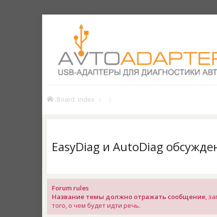
Board index
EasyDiag и AutoDiag обсужден
Forum rules
Название темы должно отражать сообщение
, з
того, о чем будет идти речь.