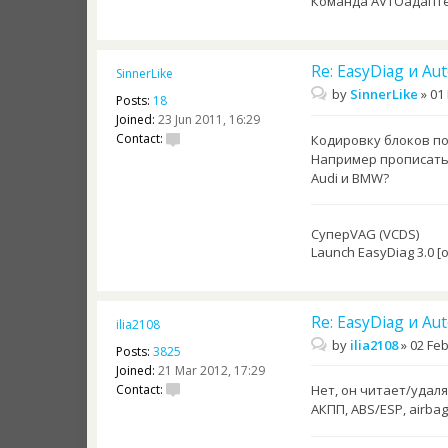
Команда AVTOадапт
Re: EasyDiag и Au
SinnerLike
by
SinnerLike
»
01 
Posts:
18
Joined:
23 Jun 2011, 16:29
Contact:
Кодировку блоков п
Например прописать
Audi и BMW?
СуперVAG (VCDS)
Launch EasyDiag 3.0 [
Re: EasyDiag и Au
ilia2108
by
ilia2108
»
02 Feb
Posts:
3825
Joined:
21 Mar 2012, 17:29
Contact:
Нет, он читает/удал
АКПП, ABS/ESP, airbag