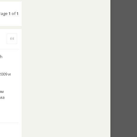
 Page
1
of
1
Quote
ch
2009 и
им
ьма