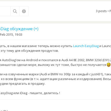
3 posts •
oDiag обсуждение (+)
 Feb 2015, 19:03
деть, в нашем магазине теперь можно купить
Launch EasyDiag
и Laun
 эту тему для обсуждения продуктов.
AutoDiag'ом на Android и покопался в Audi A4 8E 2002, BMW 320d (E91) 
криншотов сделал море, выложу их тут тоже, быстро не получается
 на озвученные марки (Audi и BMW по 300р за каждый с just431), так
 ко всем функциям (в т.ч. адаптации различные и кодирования). Вес
удем предлагать в продажу.
asyDiag или iDiag - пишите, делитесь !