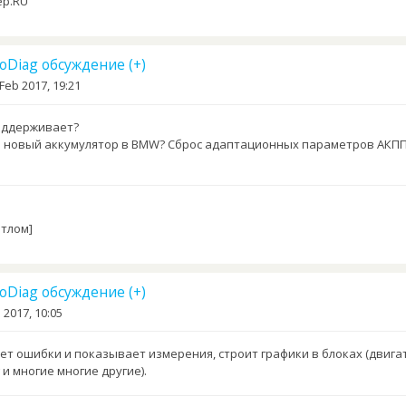
ер.RU
toDiag обсуждение (+)
Feb 2017, 19:21
оддерживает?
 новый аккумулятор в BMW? Сброс адаптационных параметров АКПП
отлом]
toDiag обсуждение (+)
 2017, 10:05
яет ошибки и показывает измерения, строит графики в блоках (двига
 и многие многие другие).