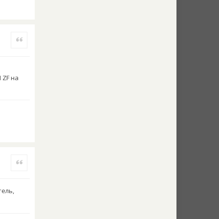
Quote
 ZF на
Quote
тель,