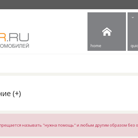
home
quic
ие (+)
апрещается называть "нужна помощь" и любым другим образом без 