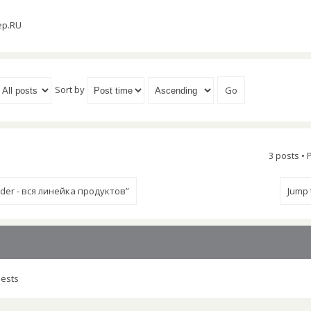
ер.RU
Sort by
3 posts •
eader - вся линейка продуктов”
Jump
uests