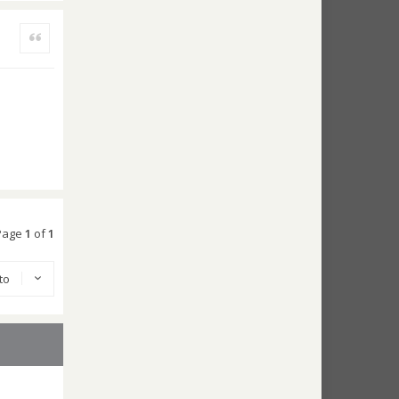
Quote
 Page
1
of
1
 to