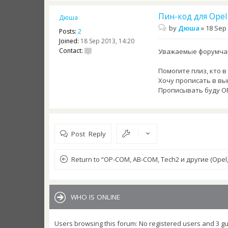
Пин-код для Opel
Дюша
by
Дюша
»
18 Sep 
Posts:
2
Joined:
18 Sep 2013, 14:20
Contact:
Уважаемые форумча
Помогите плиз, кто 
Хочу прописать в вы
Прописывать буду ОP
Post Reply
Return to “OP-COM, AB-COM, Tech2 и другие (Opel,
WHO IS ONLINE
Users browsing this forum: No registered users and 3 g