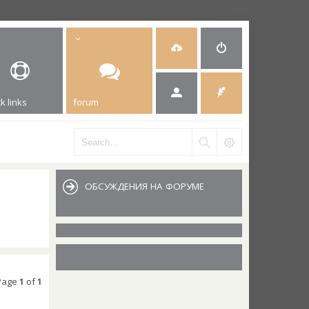
k links
forum
ОБСУЖДЕНИЯ НА ФОРУМЕ
 Page
1
of
1