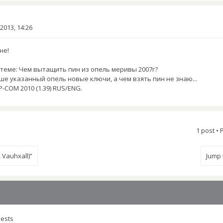
2013, 14:26
не!
в теме: Чем вытащить пин из опель меривы 2007г?
ше указанный опель новые ключи, а чем взять пин не знаю...
-COM 2010 (1.39) RUS/ENG.
1 post •
 Vauhxall)”
Jump
uests