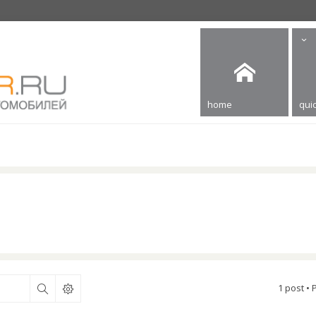
home
quic
1 post •