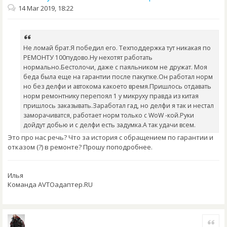
14 Mar 2019, 18:22
Не ломай брат.Я победил его. Техподдержка тут никакая по
РЕМОНТУ 100пудово.Ну нехотят работать
нормально.Бестолочи, даже с паяльником не дружат. Моя
беда была еще на гарантии после пакупке.Он работал норм
но без делфи и автокома какоето время.Пришлось отдавать
норм ремонтнику перепоял 1 у микруху правда из китая
пришлось заказывать.Заработал гад, но делфи я так и нестал
заморачиватся, работает норм только с WoW -кой.Руки
дойдут добью и с делфи есть задумка.А так удачи всем.
Это про нас речь? Что за история с обращением по гарантии и
отказом (?) в ремонте? Прошу поподробнее.
Илья
Команда AVTOадаптер.RU
Quote