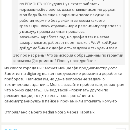
по РЕМОНТУ 100пудово.Ну нехотят работать
нормально.Бестолочи, даже с паяльником не дружат.
Моя беда была еще на гарантии после пакупке.Он
работал норм но без делфи и автокома какоето
время.Пришлось отдавать норм ремонтнику перепоял 1
у микруху правда из китая пришлось
заказывать.Заработал гад, но делфи я так и нестал
заморачиватся, работает норм только с WoW -кой.Руки
дойдут добью и с делфи есть задумка.А так удачи всем.
Это про нас речь? Что за история с обращением по гарантии
и отказом (?) в ремонте? Прошу поподробнее.
Из какого города Вы? Может мой Делфи продиагностируют?
Заметил на digiprog-master предложение ревизии и доработки
приборов... Написал им, но даже вопросы не задали о
техническом задании.... Мол высылайте прибор нам, посмотрим
что можно сделать.... Вывод такой - покупать другой по
рекомендации, тот ,что есть - ковырять/чинить
самому(тренируясь в пайке и прочем) или отсылать кому-то
Отправлено с моего Redmi Note 5 через Tapatalk