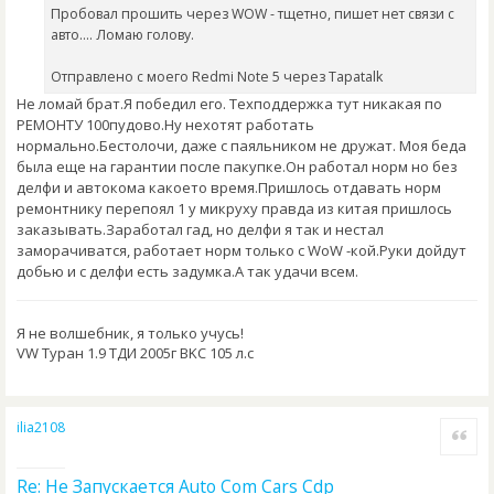
Пробовал прошить через WOW - тщетно, пишет нет связи с
авто.... Ломаю голову.
Отправлено с моего Redmi Note 5 через Tapatalk
Не ломай брат.Я победил его. Техподдержка тут никакая по
РЕМОНТУ 100пудово.Ну нехотят работать
нормально.Бестолочи, даже с паяльником не дружат. Моя беда
была еще на гарантии после пакупке.Он работал норм но без
делфи и автокома какоето время.Пришлось отдавать норм
ремонтнику перепоял 1 у микруху правда из китая пришлось
заказывать.Заработал гад, но делфи я так и нестал
заморачиватся, работает норм только с WoW -кой.Руки дойдут
добью и с делфи есть задумка.А так удачи всем.
Я не волшебник, я только учусь!
VW Туран 1.9 ТДИ 2005г BKC 105 л.с
ilia2108
Quote
Re: Не Запускается Auto Com Cars Cdp