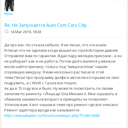
Муха
Re: Не Запускается Auto Com Cars Cdp
14 Mar 2019, 18:43
Да про вас. Но отказа небыло. Я не писал, что отказали.
Я писал что не зделали когда вышел из строя.История давняя.
Отправлял вам по гарантии. Ждал пару месяцев,прислали - а он
не раборает как и не работа. Потом долго валялся у меня,не
могли найти причину, только под "микроскопом" нашли
сгоревшую микруху. Я вам несколько рас писал в этой
теме.Писал про программу делфи и автоком которыми не смог
подружить, а с WoW с 1 раза все пошло.
Ах да в 15 году все и было. Ну можете посмотреть по своим
записям по ремонту. г.Йошкар-Ола Михаил Х. Мне скрывать и
обманом заниматься возраст и принципы не позволяет.
Успехов вам. А вот нашом в теме про ремонт где все описано
Ремонт адаптера вроди как называется.
http://avtoadapter.ru/forum/viewtopic.php?f=2&t=2666