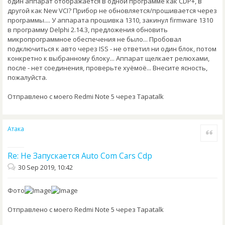
один аппарат отображается в одной программе как CDP+, в
другой как New VCI? Прибор не обновляется/прошивается через
программы.... У аппарата прошивка 1310, закинул firmware 1310
в программу Delphi 2.14.3, предложения обновить
микропрограммное обеспечения не было... Пробовал
подключиться к авто через ISS - не ответил ни один блок, потом
конкретно к выбранному блоку... Аппарат щелкает релюхами,
после - нет соединения, проверьте хуёмоё... Внесите ясность,
пожалуйста.
Отправлено с моего Redmi Note 5 через Tapatalk
Атака
Quote
Re: Не Запускается Auto Com Cars Cdp
30 Sep 2019, 10:42
Фото
Отправлено с моего Redmi Note 5 через Tapatalk