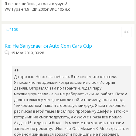
Я не волшебник, я только учусь!
VW Туран 1.9 ТДИ 2005г BKC 105 л.с
ilia2108
Quote
Re: Не Запускается Auto Com Cars Cdp
15 Mar 2019, 09:28
Да про вас. Но отказа небыло. Я не писал, что отказали.
Я писал что не зделали когда вышел из строя.История
давняя. Отправлял вам по гарантии. Ждал пару
месяцев,прислали - а он не раборает как и не работа. Потом
долго валялся у меня,не могли найти причину, только под
"микроскопом" нашли сгоревшую микруху. Я вам несколько
рас писал в этой теме.Писал про программу делфи и автоком
которыми не смог подружить, а с WoW с 1 раза все пошло.
Ах да в 15 году все и было. Ну можете посмотреть по своим
записям по ремонту. г.Йошкар-Ола Михаил Х. Мне скрывать и
обманом заниматься возраст и принципы не позволяет.