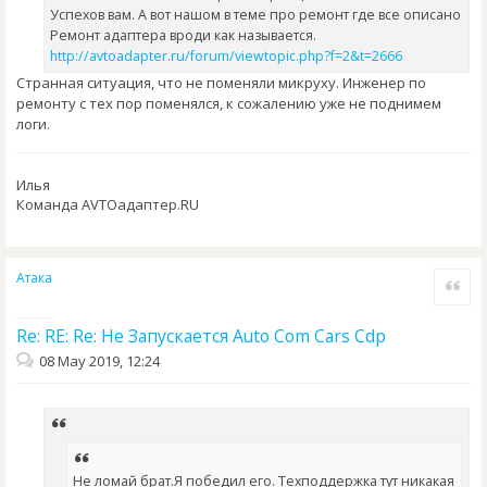
Успехов вам. А вот нашом в теме про ремонт где все описано
Ремонт адаптера вроди как называется.
http://avtoadapter.ru/forum/viewtopic.php?f=2&t=2666
Странная ситуация, что не поменяли микруху. Инженер по
ремонту с тех пор поменялся, к сожалению уже не поднимем
логи.
Илья
Команда AVTOадаптер.RU
Атака
Quote
Re: RE: Re: Не Запускается Auto Com Cars Cdp
08 May 2019, 12:24
Не ломай брат.Я победил его. Техподдержка тут никакая