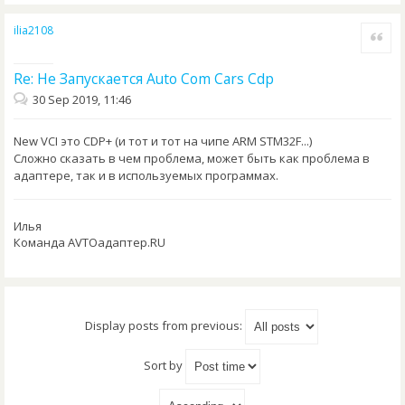
ilia2108
Quote
Re: Не Запускается Auto Com Cars Cdp
30 Sep 2019, 11:46
New VCI это CDP+ (и тот и тот на чипе ARM STM32F...)
Сложно сказать в чем проблема, может быть как проблема в
адаптере, так и в используемых программах.
Илья
Команда AVTOадаптер.RU
Display posts from previous:
Sort by