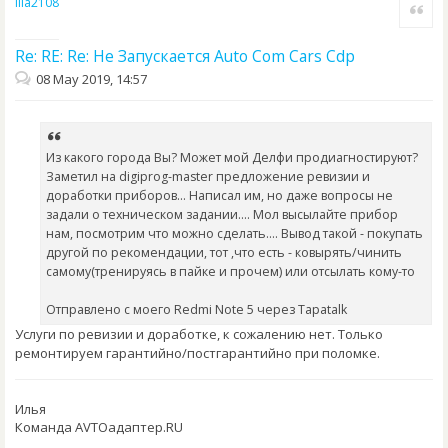
ilia2108
Quote
Re: RE: Re: Не Запускается Auto Com Cars Cdp
08 May 2019, 14:57
Из какого города Вы? Может мой Делфи продиагностируют?
Заметил на digiprog-master предложение ревизии и
доработки приборов... Написал им, но даже вопросы не
задали о техническом задании.... Мол высылайте прибор
нам, посмотрим что можно сделать.... Вывод такой - покупать
другой по рекомендации, тот ,что есть - ковырять/чинить
самому(тренируясь в пайке и прочем) или отсылать кому-то
Отправлено с моего Redmi Note 5 через Tapatalk
Услуги по ревизии и доработке, к сожалению нет. Только
ремонтируем гарантийно/постгарантийно при поломке.
Илья
Команда AVTOадаптер.RU