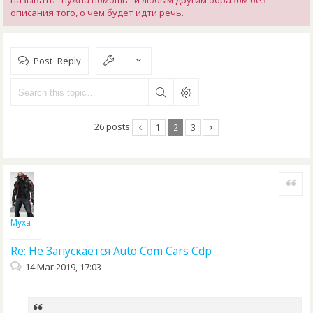
называть "нужна помощь" и любым другим образом без
описания того, о чем будет идти речь.
Post Reply
26 posts
1
2
3
Quote
Муха
Re: Не Запускается Auto Com Cars Cdp
14 Mar 2019, 17:03