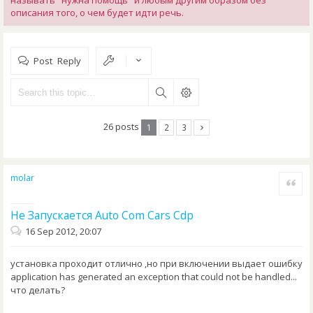
называть "нужна помощь" и любым другим образом без
описания того, о чем будет идти речь.
Post Reply
26 posts
1
2
3
molar
Quote
Не Запускается Auto Com Cars Cdp
16 Sep 2012, 20:07
установка проходит отлично ,но при включении выдает ошибку
application has generated an exception that could not be handled...
что делать?