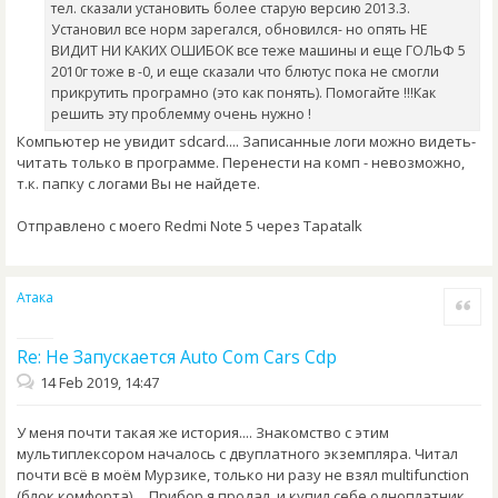
тел. сказали установить более старую версию 2013.3.
Установил все норм зарегался, обновился- но опять НЕ
ВИДИТ НИ КАКИХ ОШИБОК все теже машины и еще ГОЛЬФ 5
2010г тоже в -0, и еще сказали что блютус пока не смогли
прикрутить програмно (это как понять). Помогайте !!!Как
решить эту проблемму очень нужно !
Компьютер не увидит sdcard.... Записанные логи можно видеть-
читать только в программе. Перенести на комп - невозможно,
т.к. папку с логами Вы не найдете.
Отправлено с моего Redmi Note 5 через Tapatalk
Атака
Quote
Re: Не Запускается Auto Com Cars Cdp
14 Feb 2019, 14:47
У меня почти такая же история.... Знакомство с этим
мультиплексором началось с двуплатного экземпляра. Читал
почти всё в моём Мурзике, только ни разу не взял multifunction
(блок комфорта).... Прибор я продал, и купил себе одноплатник....