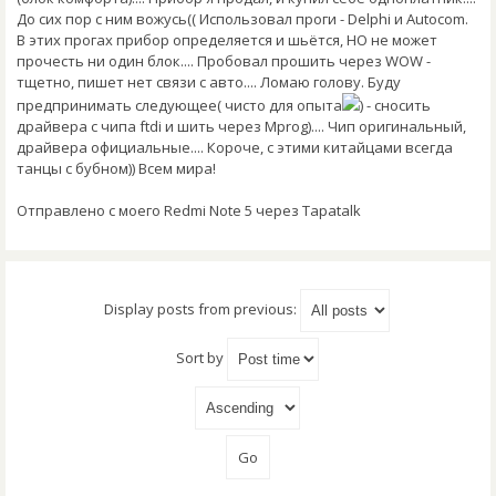
До сих пор с ним вожусь(( Использовал проги - Delphi и Autocom.
В этих прогах прибор определяется и шьётся, НО не может
прочесть ни один блок.... Пробовал прошить через WOW -
тщетно, пишет нет связи с авто.... Ломаю голову. Буду
предпринимать следующее( чисто для опыта
) - сносить
драйвера с чипа ftdi и шить через Mprog).... Чип оригинальный,
драйвера официальные.... Короче, с этими китайцами всегда
танцы с бубном)) Всем мира!
Отправлено с моего Redmi Note 5 через Tapatalk
Display posts from previous:
Sort by