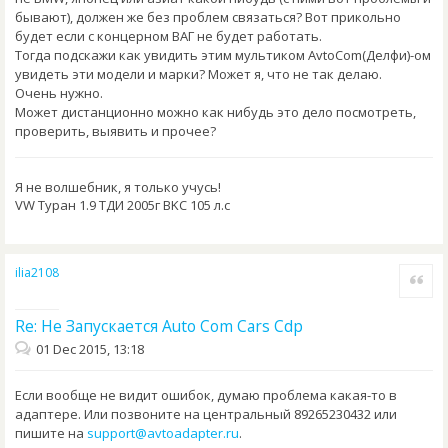
бывают), должен же без проблем связаться? Вот прикольно
будет если с концерном ВАГ не будет работать.
Тогда подскажи как увидить этим мультиком AvtoCom(Делфи)-ом
увидеть эти модели и марки? Может я, что не так делаю.
Очень нужно.
Может дистанционно можно как нибудь это дело посмотреть,
проверить, выявить и прочее?
Я не волшебник, я только учусь!
VW Туран 1.9 ТДИ 2005г BKC 105 л.с
ilia2108
Quote
Re: Не Запускается Auto Com Cars Cdp
01 Dec 2015, 13:18
Если вообще не видит ошибок, думаю проблема какая-то в
адаптере. Или позвоните на центральный 89265230432 или
пишите на
support@avtoadapter.ru
.