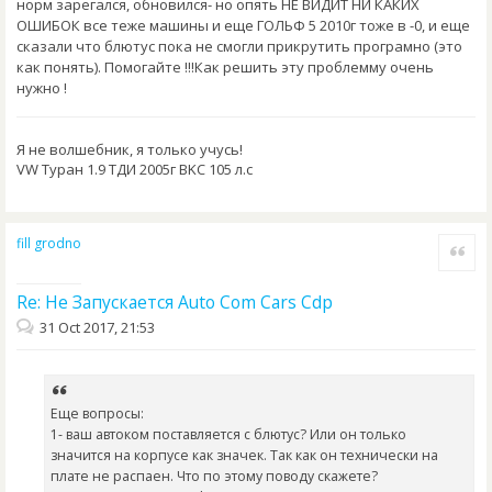
норм зарегался, обновился- но опять НЕ ВИДИТ НИ КАКИХ
ОШИБОК все теже машины и еще ГОЛЬФ 5 2010г тоже в -0, и еще
сказали что блютус пока не смогли прикрутить програмно (это
как понять). Помогайте !!!Как решить эту проблемму очень
нужно !
Я не волшебник, я только учусь!
VW Туран 1.9 ТДИ 2005г BKC 105 л.с
fill grodno
Quote
Re: Не Запускается Auto Com Cars Cdp
31 Oct 2017, 21:53
Еще вопросы:
1- ваш автоком поставляется с блютус? Или он только
значится на корпусе как значек. Так как он технически на
плате не распаен. Что по этому поводу скажете?