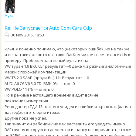
Муха
Re: Не Запускается Auto Com Cars Cdp
30 Nov 2015, 18:53
Илья. Я конечно понимаю, что (некоторых ошибок )но не так же
и не на таких же авто все таки. ВагКом читает в лет их всех.Ну к
примеру: Пробовал ваш новый мультик на:
VW туран 1.9 BKC 05г результат---0 даже ч.з разные аналогичные
марки с похожей комплектации
VW Т5 2.0 SAAB (вроди-бы) 11г Результат ---0
AUDI A6 C6 V6 3.0 TDI BMK 05г---тоже 0
VW POLO 11 (?)г --- опять 0
Но в режиме настоящего времени видит всякие
показания,измерения.
Рено дастер ТДИ 13г вот его увидел и ошибки и п.р.но как (ланча
дастер)хотя это одно итоже.
Другие пока не успел.
Так значит он рабочий!? но как заставить его увидить имено
ВАГ группу которую он должен на изнанку выворачивать,это же
не BMW, японец или азиат какой нибудь (с ними вот проблемы и