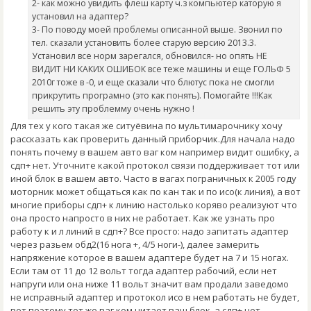
2- как можно увидить флеш карту ч.з компьютер каторую я
установил на адаптер?
3- По поводу моей проблемы описанной выше. Звонил по
тел. сказали установить более старую версию 2013.3.
Установил все норм зарегался, обновился- но опять НЕ
ВИДИТ НИ КАКИХ ОШИБОК все теже машины и еще ГОЛЬФ 5
2010г тоже в -0, и еще сказали что блютус пока не смогли
прикрутить програмно (это как понять). Помогайте !!!Как
решить эту проблемму очень нужно !
Для тех у кого такая же ситуёвина по мультимарочнику хочу
рассказать как проверить данный приборчик.Для начала надо
понять почему в вашем авто ваг ком например видит ошибку, а
сдп+ нет. Уточните какой протокол связи поддерживает тот или
иной блок в вашем авто. Часто в вагах пограничных к 2005 году
моторник может общаться как по кан так и по исо(к линия), а вот
многие приборы сдп+ к линию настолько коряво реализуют что
она просто напросто в них не работает. Как же узнать про
работу к и л линий в сдп+? Все просто: надо запитать адаптер
через разьем обд2(16 нога +, 4/5 ноги-), далее замерить
напряжение которое в вашем адаптере будет на 7 и 15 ногах.
Если там от 11 до 12 вольт тогда адаптер рабочий, если нет
напруги или она ниже 11 вольт значит вам продали заведомо
не исправный адаптер и протокол исо в нем работать не будет,
вот поэтому тот же ваг ком читает ваш блок, а сдп+ нет