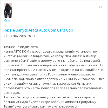
Quote
Муха
Re: Не Запускается Auto Com Cars Cdp
24 Nov 2015, 20:21
Точнее не видит авто.
Купил АВТО КОМ у вас с неделю назад пришёл,установил по
инструкции как на видио только сразу 2014.Инет и антивир
выключен был.Пошёл к своему авто т.к небыло 12в под рукой,
подцепил.Прошёл тест говорит -ок,нажал обновить тоже -ок.Но
при сканировании 2-х авто VW не находит ни одной ошибки?!Но
они там должны быть точно.Горит синим огоньком,релюхи
щелкали.Подключаю автоадаптер VAG-COM 15.7.1 тоже ваш- все
видит и ошибки старые тоже. Как такое может быть или
посоветуйте что не так пошло? Как правельно переустановить
если надо.
А может быть дистационно установите? чтобы не парится
больно уж надо будет в скоре рабочий аппарат.Программу
TeamViewer установлю как только потребуется.