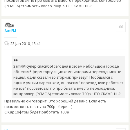
посоветовал по про бывать вместо переходника, контроллер
(PCMCIA) стоимость около 700р. ЧТО СКАЖЕШЬ?
Quote
SamFM
23 Jan 2010, 13:41
SamFM супер спасибо!
сегодня в своем небольшом городе
объехал 5 фирм торгующих компьютерами переходника не
нашел, одни сказали во вторник привезут. Пообщался с
одним умным пареньком, он сказал " переходники работают
не все" посоветовал по про бывать вместо переходника,
контроллер (PCMCIA) стоимость около 700р. ЧТО СКАЖЕШЬ?
Правильно он говорит. Это хороший девайс. Если есть
возможность взять за 700р - бери. =)
С КарСофтом будет работать 100%.