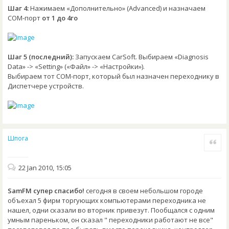
Шаг 4:
Нажимаем «Дополнительно» (Advanced) и назначаем
COM-порт
от 1 до 4го
Шаг 5 (последний):
Запускаем CarSoft. Выбираем «Diagnosis
Data» -> «Setting» («Файл» -> «Настройки»).
Выбираем тот COM-порт, который был назначен переходнику в
Диспетчере устройств.
Шпога
Quote
22 Jan 2010, 15:05
SamFM супер спасибо!
сегодня в своем небольшом городе
объехал 5 фирм торгующих компьютерами переходника не
нашел, одни сказали во вторник привезут. Пообщался с одним
умным пареньком, он сказал " переходники работают не все"