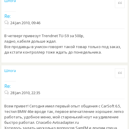
Шпога
Quote
Re:
24 Jan 2010, 09:46
В четверг привезут Trendnet TU-S9 за 500р,
ладно, кабеля дольше ждал.
Все продавцы в унисон говорят такой товар только под заказ,
да кстати контроллер тоже ждать до понедельника.
Шпога
Quote
Re:
28 Jan 2010, 22:35
Всем привет! Сегодня имел первый опыт общения с CarSoft 6.5,
тестил BMW 46е вроде так, первое впечатление хорошее: легко
работать, удобное меню, мой старенький ноут на удивление
быстро работал. Спасибо Avtoadapter.ru
Хотелось задать несколько вопросов SamFM и другим спеца.