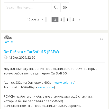
46 posts
1
2
3
4
5
Quote
SamFM
Re: Работа с CarSoft 6.5 (BMW)
12 Dec 2009, 22:50
Друзья, выложу названия переходников USB-COM, которые
точно работают с адаптером CarSoft 6.5:
Aten uc-232a (стОит около 600р –
www.colan.ru
)
Trendnet TU-S9 (499р -
www.nix.ru
)
PCMCIA - работают любые (не сталкивался ещё с такими,
которые бы не работали с СarSoft-ом).
Единственное что, переходники PCMCIA дорогие.