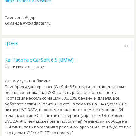
http://ifolder.ru/26988022
Самохин Фёдор
Команда Avtoadapter.ru
CJIOHIK
Quote
Re: Работа с CarSoft 6.5 (BMW)
16 Nov 2011, 19:37
Изложу суть проблемы:
Приобрел адаптер, софт (CarSoft 6.5) шнуры, поставил на комп
без переходника (на USB), то есть работает от com порта.
Протестил несколько машин Е36, Е39, бензин. и дизеля. Все
работает отлично (почти), но суть в том что на Е34 (дизель) не
читает LIVE DATA, (в режиме реального времени)! Машина 94
года с мозгами БОШ, читает, стрирает, управляет! Все кроме
LIVE DATA! В чем может быть проблема? Реально ли вообще на
Е34 считывать показания в реальном времени? Если "ДА" то как
это сделать? Если "НЕТ" то почему?