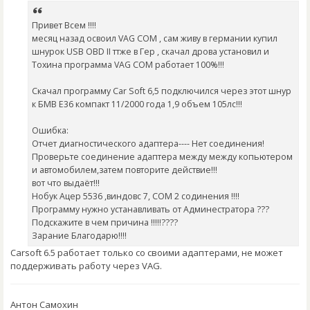
Привет Всем !!!!
месяц назад освоил VAG COM , сам живу в германии купил
шнурок USB OBD II ттже в Гер , скачал дрова установил и
Тохина программа VAG COM работает 100%!!!
Скачал программу Car Soft 6,5 подключился через этот шнур
к БМВ Е36 компакт 11/2000 года 1,9 объем 105лс!!!
Ошибка:
Отчет диагностического адаптера---- Нет соединения!
Проверьте соединение адаптера между между копьютером
и автомобилем,затем повторите действие!!!
вот что выдаёт!!!
Нобук Ацер 5536 ,виндовс 7, СОМ 2 содинения !!!!
Программу нужно устанавливать от Админестратора ???
Подскажите в чем причина !!!!!????
Зарание Благодарю!!!!
Carsoft 6.5 работает только со своими адаптерами, не может
поддерживать работу через VAG.
Антон Самохин