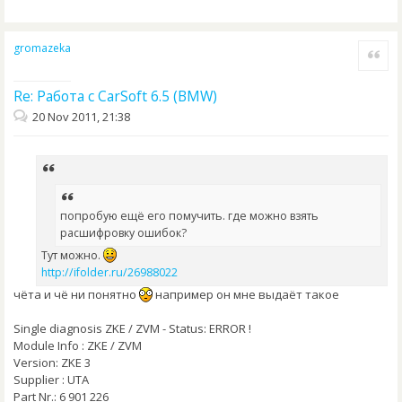
gromazeka
Quote
Re: Работа с CarSoft 6.5 (BMW)
20 Nov 2011, 21:38
попробую ещё его помучить. где можно взять
расшифровку ошибок?
Тут можно.
http://ifolder.ru/26988022
чёта и чё ни понятно
например он мне выдаёт такое
Single diagnosis ZKE / ZVM - Status: ERROR !
Module Info : ZKE / ZVM
Version: ZKE 3
Supplier : UTA
Part Nr.: 6 901 226