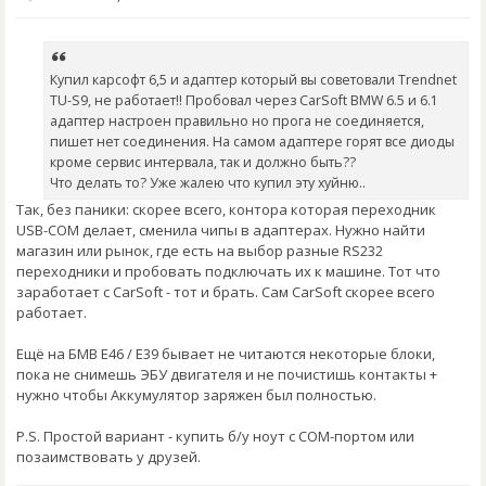
Купил карсофт 6,5 и адаптер который вы советовали Trendnet
TU-S9, не работает!! Пробовал через CarSoft BMW 6.5 и 6.1
адаптер настроен правильно но прога не соединяется,
пишет нет соединения. На самом адаптере горят все диоды
кроме сервис интервала, так и должно быть??
Что делать то? Уже жалею что купил эту хуйню..
Так, без паники: скорее всего, контора которая переходник
USB-COM делает, сменила чипы в адаптерах. Нужно найти
магазин или рынок, где есть на выбор разные RS232
переходники и пробовать подключать их к машине. Тот что
заработает с CarSoft - тот и брать. Сам CarSoft скорее всего
работает.
Ещё на БМВ E46 / E39 бывает не читаются некоторые блоки,
пока не снимешь ЭБУ двигателя и не почистишь контакты +
нужно чтобы Аккумулятор заряжен был полностью.
P.S. Простой вариант - купить б/у ноут с COM-портом или
позаимствовать у друзей.