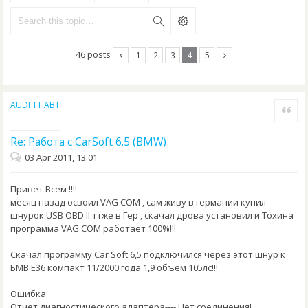
46 posts
1
2
3
4
5
AUDI TT ABT
Quote
Re: Работа с CarSoft 6.5 (BMW)
03 Apr 2011, 13:01
Привет Всем !!!!
месяц назад освоил VAG COM , сам живу в германии купил
шнурок USB OBD II ттже в Гер , скачал дрова установил и Тохина
программа VAG COM работает 100%!!!
Скачал программу Car Soft 6,5 подключился через этот шнур к
БМВ Е36 компакт 11/2000 года 1,9 объем 105лс!!!
Ошибка:
Отчет диагностического адаптера---- Нет соединения!