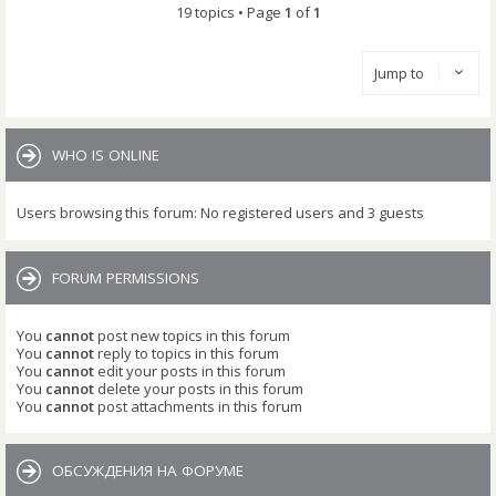
19 topics • Page
1
of
1
Jump to
WHO IS ONLINE
Users browsing this forum: No registered users and 3 guests
FORUM PERMISSIONS
You
cannot
post new topics in this forum
You
cannot
reply to topics in this forum
You
cannot
edit your posts in this forum
You
cannot
delete your posts in this forum
You
cannot
post attachments in this forum
ОБСУЖДЕНИЯ НА ФОРУМЕ