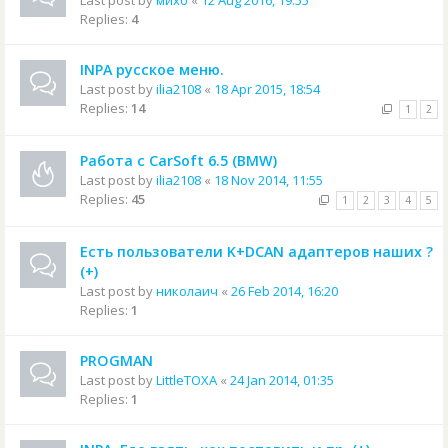
Last post by
михо
«
12 Aug 2016, 19:55
Replies:
4
INPA русское меню.
Last post by
ilia2108
«
18 Apr 2015, 18:54
Replies:
14
1
2
Работа с CarSoft 6.5 (BMW)
Last post by
ilia2108
«
18 Nov 2014, 11:55
Replies:
45
1
2
3
4
5
Есть пользователи K+DCAN адаптеров наших ?
(+)
Last post by
николаич
«
26 Feb 2014, 16:20
Replies:
1
PROGMAN
Last post by
LittleTOXA
«
24 Jan 2014, 01:35
Replies:
1