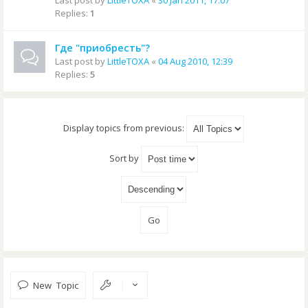
Last post by
LittleTOXA
«
30 Jan 2011, 17:07
Replies:
1
Где "приобресть"?
Last post by
LittleTOXA
«
04 Aug 2010, 12:39
Replies:
5
Display topics from previous:
Sort by
New Topic