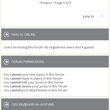
19 topics • Page
1
of
1
Jump to
WHO IS ONLINE
Users browsing this forum: No registered users and 4 guests
FORUM PERMISSIONS
You
cannot
post new topics in this forum
You
cannot
reply to topics in this forum
You
cannot
edit your posts in this forum
You
cannot
delete your posts in this forum
You
cannot
post attachments in this forum
ОБСУЖДЕНИЯ НА ФОРУМЕ