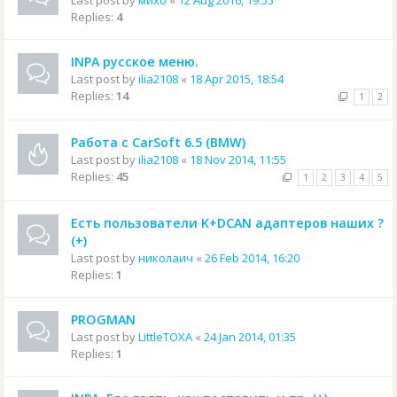
Last post by
михо
«
12 Aug 2016, 19:55
Replies:
4
INPA русское меню.
Last post by
ilia2108
«
18 Apr 2015, 18:54
Replies:
14
1
2
Работа с CarSoft 6.5 (BMW)
Last post by
ilia2108
«
18 Nov 2014, 11:55
Replies:
45
1
2
3
4
5
Есть пользователи K+DCAN адаптеров наших ?
(+)
Last post by
николаич
«
26 Feb 2014, 16:20
Replies:
1
PROGMAN
Last post by
LittleTOXA
«
24 Jan 2014, 01:35
Replies:
1