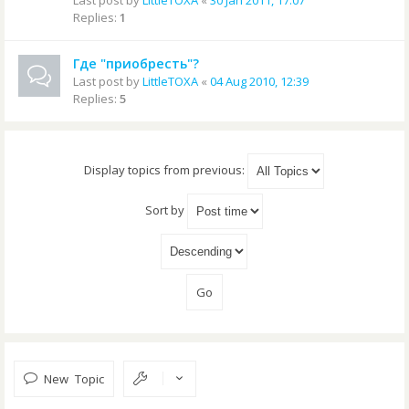
Last post by
LittleTOXA
«
30 Jan 2011, 17:07
Replies:
1
Где "приобресть"?
Last post by
LittleTOXA
«
04 Aug 2010, 12:39
Replies:
5
Display topics from previous:
Sort by
New Topic