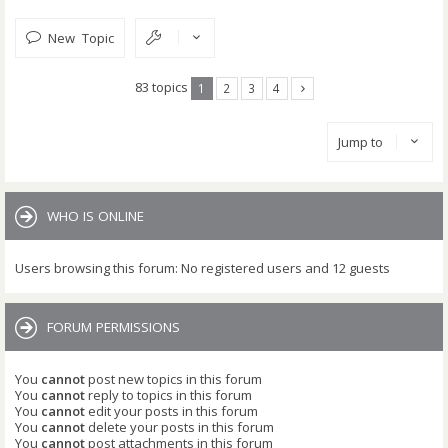
New Topic
83 topics
1
2
3
4
Jump to
WHO IS ONLINE
Users browsing this forum: No registered users and 12 guests
FORUM PERMISSIONS
You
cannot
post new topics in this forum
You
cannot
reply to topics in this forum
You
cannot
edit your posts in this forum
You
cannot
delete your posts in this forum
You
cannot
post attachments in this forum