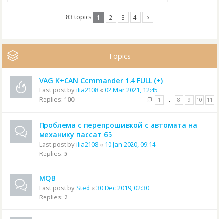
83 topics
1
2
3
4
Topics
VAG K+CAN Commander 1.4 FULL (+)
Last post by
ilia2108
«
02 Mar 2021, 12:45
Replies:
100
1
…
8
9
10
11
Проблема с перепрошивкой с автомата на
механику пассат б5
Last post by
ilia2108
«
10 Jan 2020, 09:14
Replies:
5
MQB
Last post by
Sted
«
30 Dec 2019, 02:30
Replies:
2