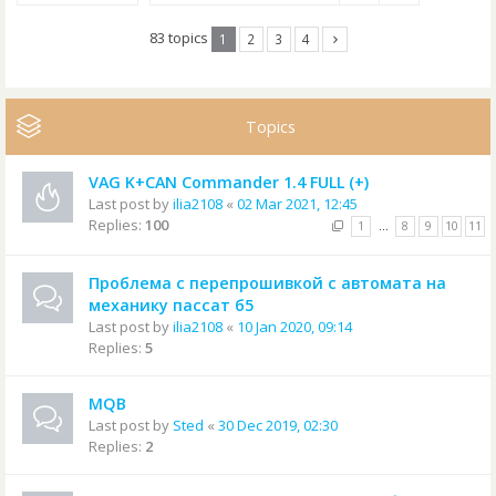
83 topics
1
2
3
4
Topics
VAG K+CAN Commander 1.4 FULL (+)
Last post by
ilia2108
«
02 Mar 2021, 12:45
Replies:
100
1
…
8
9
10
11
Проблема с перепрошивкой с автомата на
механику пассат б5
Last post by
ilia2108
«
10 Jan 2020, 09:14
Replies:
5
MQB
Last post by
Sted
«
30 Dec 2019, 02:30
Replies:
2