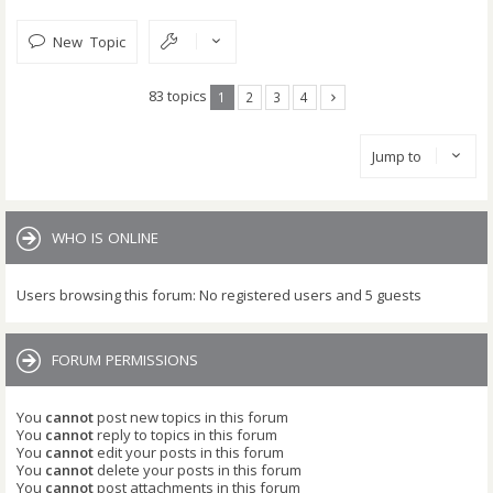
New Topic
83 topics
1
2
3
4
Jump to
WHO IS ONLINE
Users browsing this forum: No registered users and 5 guests
FORUM PERMISSIONS
You
cannot
post new topics in this forum
You
cannot
reply to topics in this forum
You
cannot
edit your posts in this forum
You
cannot
delete your posts in this forum
You
cannot
post attachments in this forum