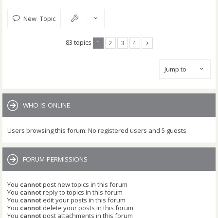
New Topic
83 topics
1
2
3
4
Jump to
WHO IS ONLINE
Users browsing this forum: No registered users and 5 guests
FORUM PERMISSIONS
You
cannot
post new topics in this forum
You
cannot
reply to topics in this forum
You
cannot
edit your posts in this forum
You
cannot
delete your posts in this forum
You
cannot
post attachments in this forum