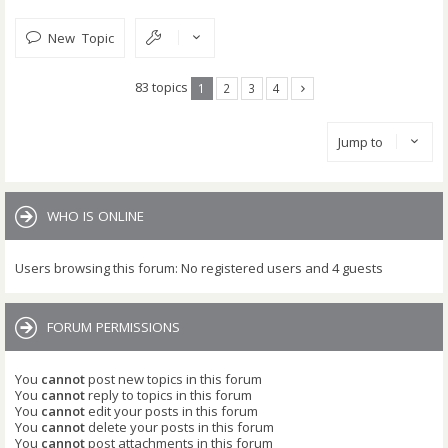
New Topic
83 topics
1
2
3
4
Jump to
WHO IS ONLINE
Users browsing this forum: No registered users and 4 guests
FORUM PERMISSIONS
You
cannot
post new topics in this forum
You
cannot
reply to topics in this forum
You
cannot
edit your posts in this forum
You
cannot
delete your posts in this forum
You
cannot
post attachments in this forum