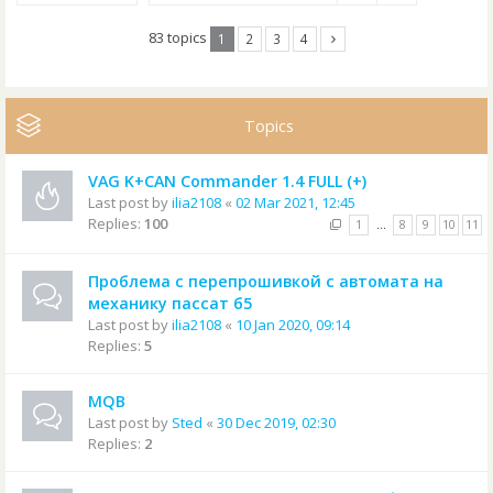
83 topics
1
2
3
4
Topics
VAG K+CAN Commander 1.4 FULL (+)
Last post by
ilia2108
«
02 Mar 2021, 12:45
Replies:
100
1
…
8
9
10
11
Проблема с перепрошивкой с автомата на
механику пассат б5
Last post by
ilia2108
«
10 Jan 2020, 09:14
Replies:
5
MQB
Last post by
Sted
«
30 Dec 2019, 02:30
Replies:
2