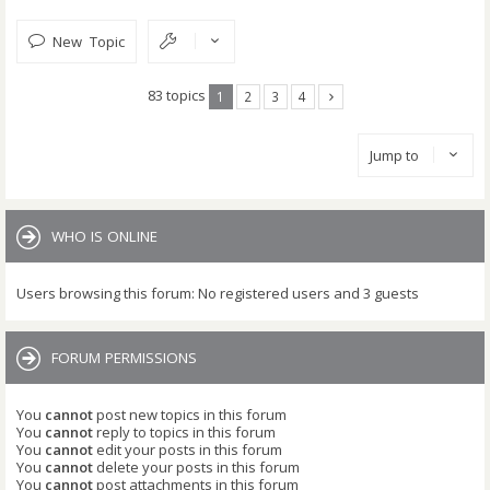
New Topic
83 topics
1
2
3
4
Jump to
WHO IS ONLINE
Users browsing this forum: No registered users and 3 guests
FORUM PERMISSIONS
You
cannot
post new topics in this forum
You
cannot
reply to topics in this forum
You
cannot
edit your posts in this forum
You
cannot
delete your posts in this forum
You
cannot
post attachments in this forum