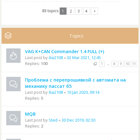
83 topics
1
2
3
4
Topics
VAG K+CAN Commander 1.4 FULL (+)
Last post by
ilia2108
«
02 Mar 2021, 12:45
Replies:
100
1
…
8
9
10
11
Проблема с перепрошивкой с автомата на
механику пассат б5
Last post by
ilia2108
«
10 Jan 2020, 09:14
Replies:
5
MQB
Last post by
Sted
«
30 Dec 2019, 02:30
Replies:
2