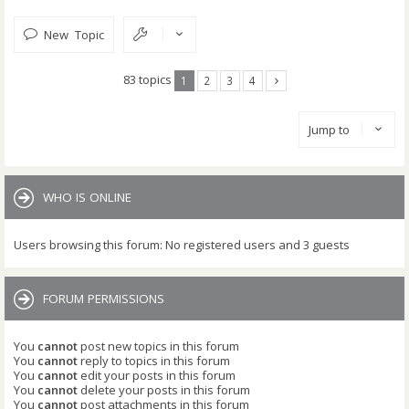
New Topic
83 topics
1
2
3
4
Jump to
WHO IS ONLINE
Users browsing this forum: No registered users and 3 guests
FORUM PERMISSIONS
You
cannot
post new topics in this forum
You
cannot
reply to topics in this forum
You
cannot
edit your posts in this forum
You
cannot
delete your posts in this forum
You
cannot
post attachments in this forum