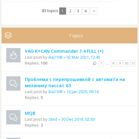
83 topics
1
2
3
4
Topics
VAG K+CAN Commander 1.4 FULL (+)
Last post by
ilia2108
«
02 Mar 2021, 12:45
Replies:
100
1
…
8
9
10
11
Проблема с перепрошивкой с автомата на
механику пассат б5
Last post by
ilia2108
«
10 Jan 2020, 09:14
Replies:
5
MQB
Last post by
Sted
«
30 Dec 2019, 02:30
Replies:
2