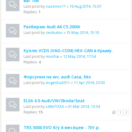
ваг 106
Last post by
vazonov11
«
10 Aug 2014, 15:07
Replies:
1
Разбираю Audi A6 C5 2000г
Last post by
seskutov
«
15 May 2014, 15:10
Куплю VCDS (VAG-COM) HEX-CAN в Крыму.
Last post by
mushai
«
12 May 2014, 17:54
Replies:
4
Форсунки на wv, audi Casa, bks
Last post by
evgesha2011
«
11 Apr 2014, 23:03
ELSA 4.0 Audi/VW/Skoda/Seat
Last post by
LittleTOXA
«
01 Mar 2014, 13:34
Replies:
15
1
2
TRS 5000 EVO б/у 6 месяцев - 70т.р.