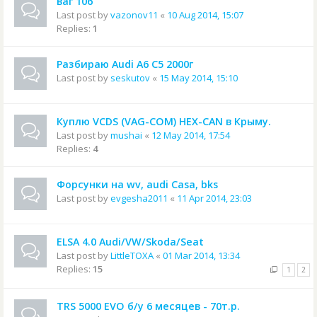
ваг 106
Last post by
vazonov11
«
10 Aug 2014, 15:07
Replies:
1
Разбираю Audi A6 C5 2000г
Last post by
seskutov
«
15 May 2014, 15:10
Куплю VCDS (VAG-COM) HEX-CAN в Крыму.
Last post by
mushai
«
12 May 2014, 17:54
Replies:
4
Форсунки на wv, audi Casa, bks
Last post by
evgesha2011
«
11 Apr 2014, 23:03
ELSA 4.0 Audi/VW/Skoda/Seat
Last post by
LittleTOXA
«
01 Mar 2014, 13:34
Replies:
15
1
2
TRS 5000 EVO б/у 6 месяцев - 70т.р.