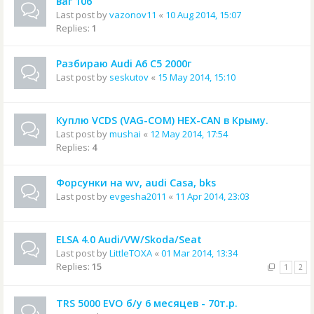
ваг 106
Last post by
vazonov11
«
10 Aug 2014, 15:07
Replies:
1
Разбираю Audi A6 C5 2000г
Last post by
seskutov
«
15 May 2014, 15:10
Куплю VCDS (VAG-COM) HEX-CAN в Крыму.
Last post by
mushai
«
12 May 2014, 17:54
Replies:
4
Форсунки на wv, audi Casa, bks
Last post by
evgesha2011
«
11 Apr 2014, 23:03
ELSA 4.0 Audi/VW/Skoda/Seat
Last post by
LittleTOXA
«
01 Mar 2014, 13:34
Replies:
15
1
2
TRS 5000 EVO б/у 6 месяцев - 70т.р.