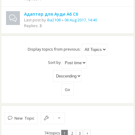
Адаптер для Ауди А6 С6
Last post by
ilia2108
«
06 Aug 2017, 14:40
Replies:
3
Display topics from previous:
Sort by
New Topic
74 topics
1
2
3