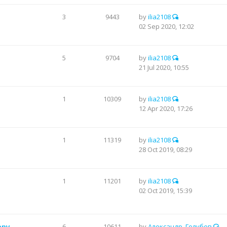
3
9443
by
ilia2108
02 Sep 2020, 12:02
5
9704
by
ilia2108
21 Jul 2020, 10:55
1
10309
by
ilia2108
12 Apr 2020, 17:26
1
11319
by
ilia2108
28 Oct 2019, 08:29
1
11201
by
ilia2108
02 Oct 2019, 15:39
ру.
6
10611
by
Александр_Голубев