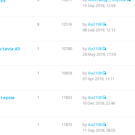
13 Sep 2019, 12:04
8
12516
by
ilia2108
08 Sep 2019, 12:13
tavia A5
1
10780
by
ilia2108
28 May 2019, 17:59
1
10658
by
ilia2108
07 Apr 2019, 11:11
птером
1
11833
by
ilia2108
10 Dec 2018, 22:46
1
11873
by
ilia2108
11 Sep 2018, 08:03