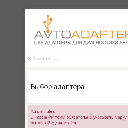
Board index
Выбор адаптера
Forum rules
В названии темы обязательно указывать марку,
основной функционал.