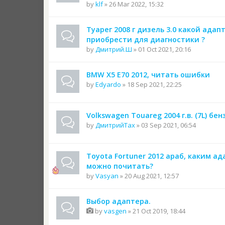
by
klf
» 26 Mar 2022, 15:32
Туарег 2008 г дизель 3.0 какой адап
приобрести для диагностики ?
by
Дмитрий.Ш
» 01 Oct 2021, 20:16
BMW X5 E70 2012, читать ошибки
by
Edyardo
» 18 Sep 2021, 22:25
Volkswagen Touareg 2004 г.в. (7L) бен
by
ДмитрийTax
» 03 Sep 2021, 06:54
Toyota Fortuner 2012 араб, каким а
можно почитать?
by
Vasyan
» 20 Aug 2021, 12:57
Выбор адаптера.
by
vasgen
» 21 Oct 2019, 18:44