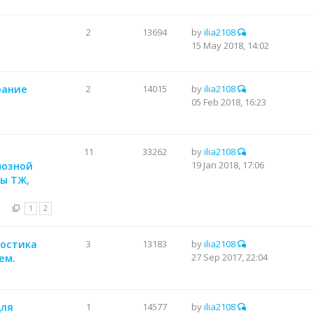
2
13694
by
ilia2108
15 May 2018, 14:02
ирание
2
14015
by
ilia2108
05 Feb 2018, 16:23
11
33262
by
ilia2108
19 Jan 2018, 17:06
мозной
ны ТЖ,
1
2
ностика
3
13183
by
ilia2108
27 Sep 2017, 22:04
ем.
для
1
14577
by
ilia2108