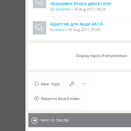
прошивки блока двигателя
by
Strannix
» 30 Aug 2017, 06:29
Адаптер для Ауди А6 С6
by
Kens
» 05 Aug 2017, 20:56
Display topics from previous:
New Topic
Return to Board Index
WHO IS ONLINE