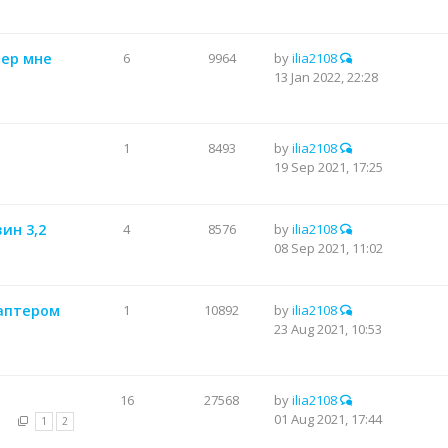
тер мне
6
9964
by
ilia2108
13 Jan 2022, 22:28
1
8493
by
ilia2108
19 Sep 2021, 17:25
зин 3,2
4
8576
by
ilia2108
08 Sep 2021, 11:02
даптером
1
10892
by
ilia2108
23 Aug 2021, 10:53
16
27568
by
ilia2108
01 Aug 2021, 17:44
1
2