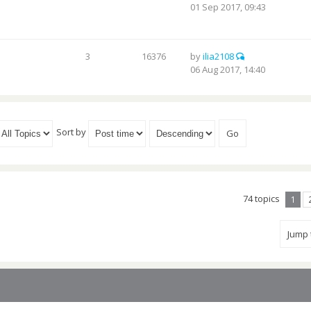
01 Sep 2017, 09:43
3
16376
by
ilia2108
06 Aug 2017, 14:40
Sort by
74 topics
1
Jump