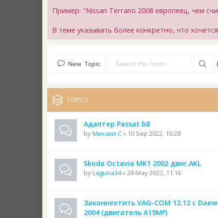
Пример: "Nissan Terrano 2008 европеец, чем сч
В теме указывать более конкретно, что хочетс
New Topic
TOPICS
Адаптер Passat b8
by
Михаил С
» 10 Sep 2022, 10:28
Skoda Octavia MK1 2002 двиг.AKL
by
Laguna34
» 28 May 2022, 11:16
Законнектить VAG-COM 12.12 с Daew
2004 (двигатель A15MF)