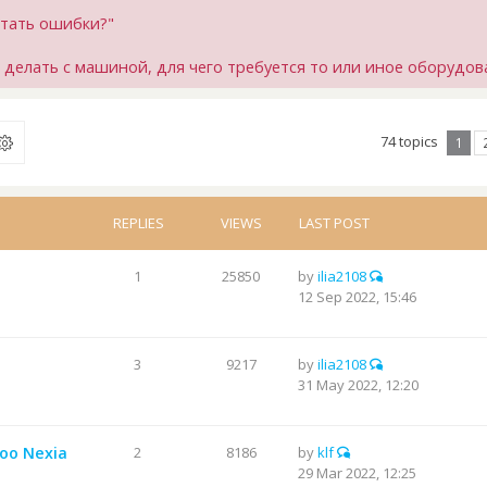
итать ошибки?"
я делать с машиной, для чего требуется то или иное оборудов
74 topics
1
REPLIES
VIEWS
LAST POST
1
25850
by
ilia2108
12 Sep 2022, 15:46
3
9217
by
ilia2108
31 May 2022, 12:20
oo Nexia
2
8186
by
klf
29 Mar 2022, 12:25