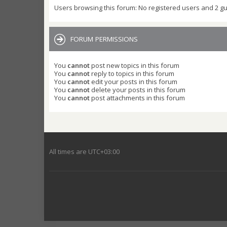
Users browsing this forum: No registered users and 2 g
FORUM PERMISSIONS
You
cannot
post new topics in this forum
You
cannot
reply to topics in this forum
You
cannot
edit your posts in this forum
You
cannot
delete your posts in this forum
You
cannot
post attachments in this forum
All times are
UTC+03:00