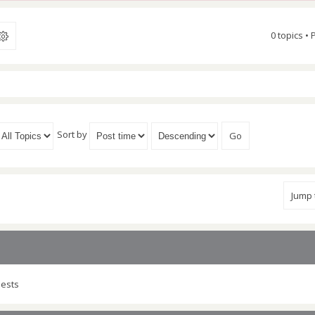
0 topics •
Sort by
Jump
uests