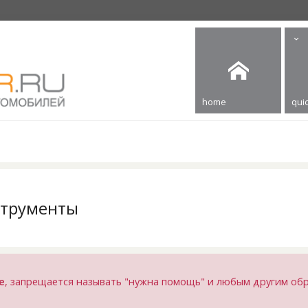
home
quic
струменты
е
, запрещается называть "нужна помощь" и любым другим об