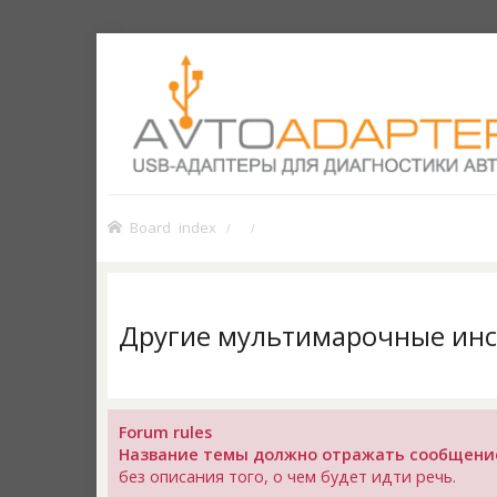
Board index
Другие мультимарочные ин
Forum rules
Название темы должно отражать сообщени
без описания того, о чем будет идти речь.