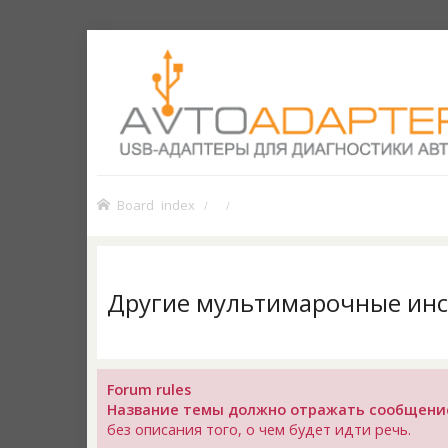
Board index
Другие мультимарочные ин
Forum rules
Название темы должно отражать сообщени
без описания того, о чем будет идти речь.