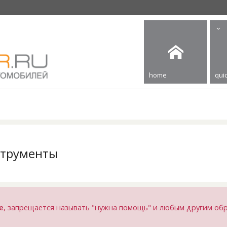
home
quic
струменты
е
, запрещается называть "нужна помощь" и любым другим об