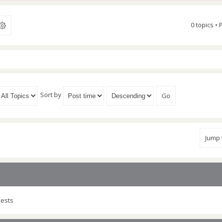
0 topics •
Sort by
Jump
uests