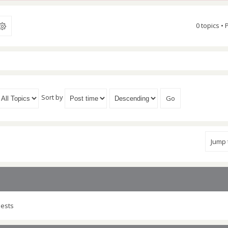
0 topics •
Sort by
Jump
uests