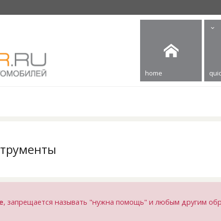
home
quic
струменты
е
, запрещается называть "нужна помощь" и любым другим об