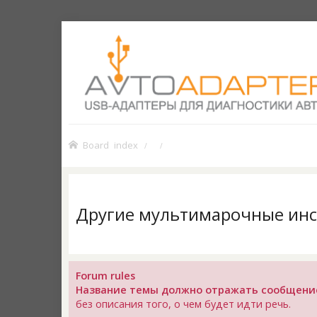
Board index
Другие мультимарочные ин
Forum rules
Название темы должно отражать сообщени
без описания того, о чем будет идти речь.