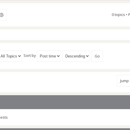
0 topics •
Sort by
Jump
uests