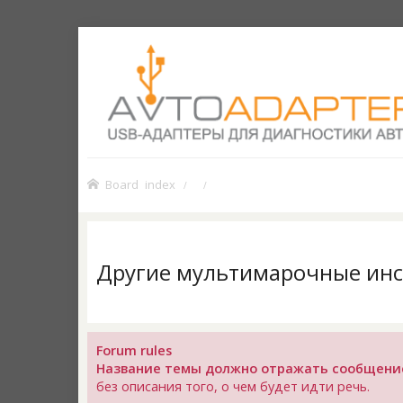
Board index
Другие мультимарочные ин
Forum rules
Название темы должно отражать сообщени
без описания того, о чем будет идти речь.