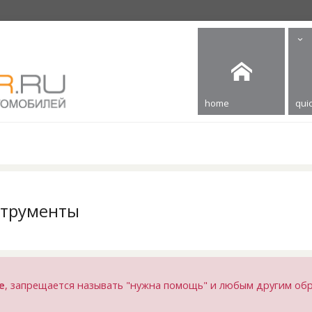
home
quic
струменты
е
, запрещается называть "нужна помощь" и любым другим об