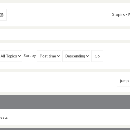
0 topics •
Sort by
Jump
uests