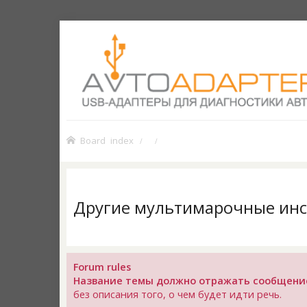
Board index
Другие мультимарочные ин
Forum rules
Название темы должно отражать сообщени
без описания того, о чем будет идти речь.