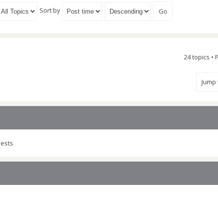
Sort by
24 topics •
Jump
uests