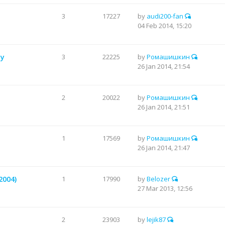
3
17227
by
audi200-fan
04 Feb 2014, 15:20
-у
3
22225
by
Ромашишкин
26 Jan 2014, 21:54
2
20022
by
Ромашишкин
26 Jan 2014, 21:51
1
17569
by
Ромашишкин
26 Jan 2014, 21:47
2004)
1
17990
by
Belozer
27 Mar 2013, 12:56
2
23903
by
lejik87