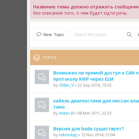
Название темы должно отражать сообщени
без описания того, о чем будет идти речь.
New Topic
TOPICS
Возможен ли прямой доступ к CAN п
протоколу KWP через ELM
by
Older_V
» 22 Sep 2014, 10:32
кабель диагностики для ниссан ал
тино
by
Алекс И
» 08 Mar 2011, 22:33
Версия для bada существует?
by
rekmutqrj
» 12 Nov 2014, 21:04