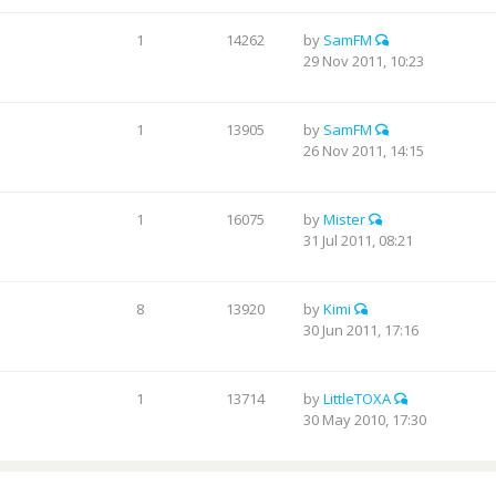
1
14262
by
SamFM
29 Nov 2011, 10:23
1
13905
by
SamFM
26 Nov 2011, 14:15
1
16075
by
Mister
31 Jul 2011, 08:21
8
13920
by
Kimi
30 Jun 2011, 17:16
1
13714
by
LittleTOXA
30 May 2010, 17:30