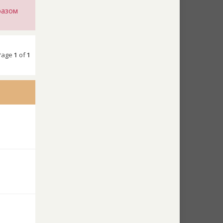
разом
 Page
1
of
1