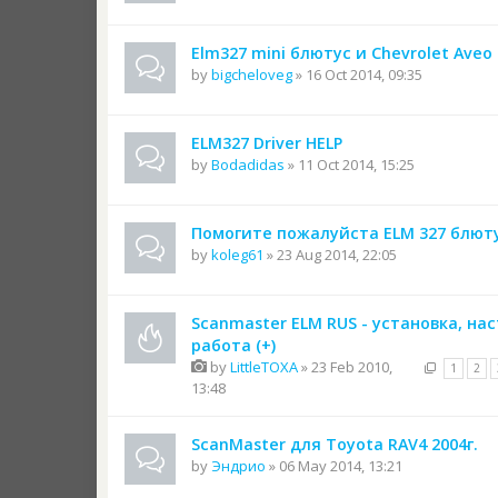
Elm327 mini блютус и Chevrolet Aveo
by
bigcheloveg
» 16 Oct 2014, 09:35
ELM327 Driver HELP
by
Bodadidas
» 11 Oct 2014, 15:25
Помогите пожалуйста ELM 327 блют
by
koleg61
» 23 Aug 2014, 22:05
Scanmaster ELM RUS - установка, на
работа (+)
by
LittleTOXA
» 23 Feb 2010,
1
2
13:48
ScanMaster для Toyota RAV4 2004г.
by
Эндрио
» 06 May 2014, 13:21