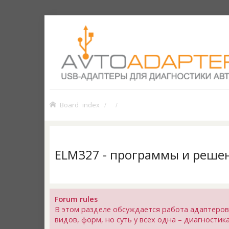
Board index
ELM327 - программы и реше
Forum rules
В этом разделе обсуждается работа адаптеров
видов, форм, но суть у всех одна – диагности