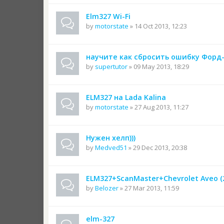
Elm327 Wi-Fi
by
motorstate
» 14 Oct 2013, 12:23
научите как сбросить ошибку Форд
by
supertutor
» 09 May 2013, 18:29
ELM327 на Lada Kalina
by
motorstate
» 27 Aug 2013, 11:27
Нужен хелп)))
by
Medved51
» 29 Dec 2013, 20:38
ELM327+ScanMaster+Chevrolet Aveo (
by
Belozer
» 27 Mar 2013, 11:59
elm-327