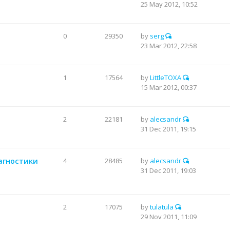
25 May 2012, 10:52
0
29350
by
serg
23 Mar 2012, 22:58
1
17564
by
LittleTOXA
15 Mar 2012, 00:37
2
22181
by
alecsandr
31 Dec 2011, 19:15
иагностики
4
28485
by
alecsandr
31 Dec 2011, 19:03
2
17075
by
tulatula
29 Nov 2011, 11:09