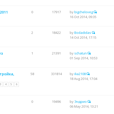
 2011
0
17917
by
bigcheloveg
16 Oct 2014, 09:35
2
18422
by
Bodadidas
14 Oct 2014, 17:15
уз
1
21391
by
schatun
01 Sep 2014, 10:53
стройка,
58
331814
by
ilia2108
18 Aug 2014, 17:04
3
4
5
6
0
19496
by
Эндрио
06 May 2014, 13:21