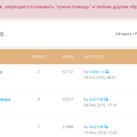
е
, запрещается называть "нужна помощь" и любым другим об
24 topics •
REPLIES
VIEWS
LAST POST
о
2
52112
by
Older_V
19 Oct 2016, 08:01
ьмера
4
35337
by
ilia2108
04 Feb 2015, 17:19
1
21988
by
ilia2108
17 Nov 2014, 12:02