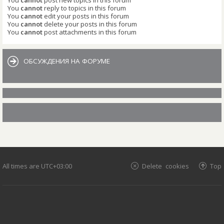
You
cannot
reply to topics in this forum
You
cannot
edit your posts in this forum
You
cannot
delete your posts in this forum
You
cannot
post attachments in this forum
ОБСУЖДЕНИЯ НА ФОРУМЕ
All times are
UTC+03:00
Delete cookies
Top