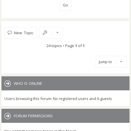
New Topic
24 topics • Page
1
of
1
Jump to
WHO IS ONLINE
Users browsing this forum: No registered users and 6 guests
FORUM PERMISSIONS
You
cannot
post new topics in this forum