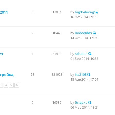
 2011
0
17954
by
bigcheloveg
16 Oct 2014, 09:35
2
18440
by
Bodadidas
14 Oct 2014, 17:15
уз
1
21412
by
schatun
01 Sep 2014, 10:53
стройка,
58
331928
by
ilia2108
18 Aug 2014, 17:04
3
4
5
6
0
19536
by
Эндрио
06 May 2014, 13:21