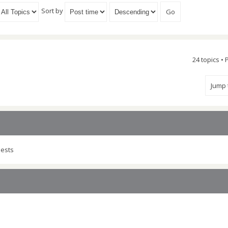
Sort by
24 topics •
Jump
uests