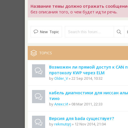
Название темы должно отражать сообщени
без описания того, о чем будет идти речь.
New Topic
TOPICS
Возможен ли прямой доступ к CAN п
протоколу KWP через ELM
by
Older_V
» 22 Sep 2014, 10:32
кабель диагностики для ниссан ал
тино
by
Алекс И
» 08 Mar 2011, 22:33
Версия для bada существует?
by
rekmutqrj
» 12 Nov 2014, 21:04