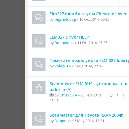
Elm327 mini блютус и Chevrolet Aveo
by
bigcheloveg
» 16 Oct 2014, 09:35
ELM327 Driver HELP
by
Bodadidas
» 11 Oct 2014, 15:25
Помогите пожалуйста ELM 327 блют
by
koleg61
» 23 Aug 2014, 22:05
Scanmaster ELM RUS - установка, на
работа (+)
by
LittleTOXA
» 23 Feb 2010,
1
2
13:48
ScanMaster для Toyota RAV4 2004г.
by
Эндрио
» 06 May 2014, 13:21