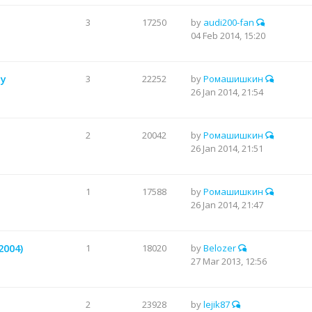
3
17250
by
audi200-fan
04 Feb 2014, 15:20
-у
3
22252
by
Ромашишкин
26 Jan 2014, 21:54
2
20042
by
Ромашишкин
26 Jan 2014, 21:51
1
17588
by
Ромашишкин
26 Jan 2014, 21:47
2004)
1
18020
by
Belozer
27 Mar 2013, 12:56
2
23928
by
lejik87