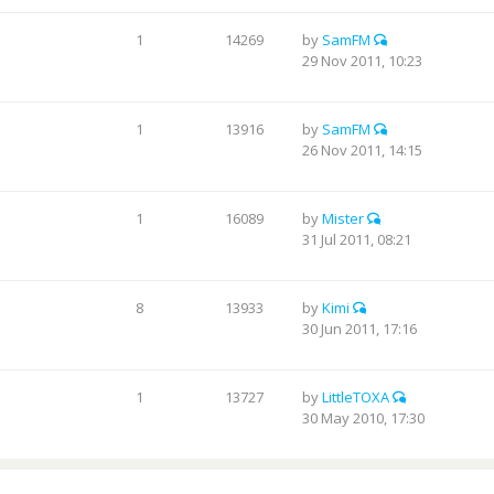
1
14269
by
SamFM
29 Nov 2011, 10:23
1
13916
by
SamFM
26 Nov 2011, 14:15
1
16089
by
Mister
31 Jul 2011, 08:21
8
13933
by
Kimi
30 Jun 2011, 17:16
1
13727
by
LittleTOXA
30 May 2010, 17:30