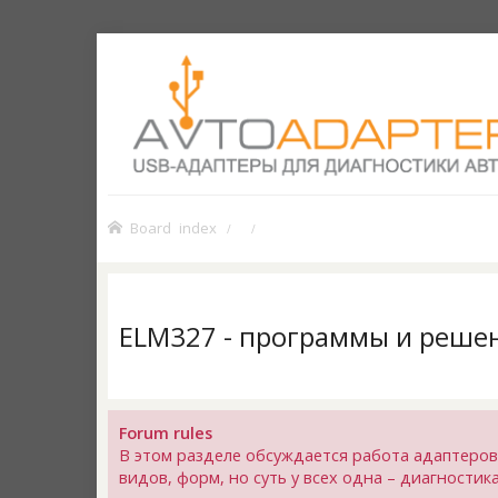
Board index
ELM327 - программы и реше
Forum rules
В этом разделе обсуждается работа адаптеров
видов, форм, но суть у всех одна – диагности