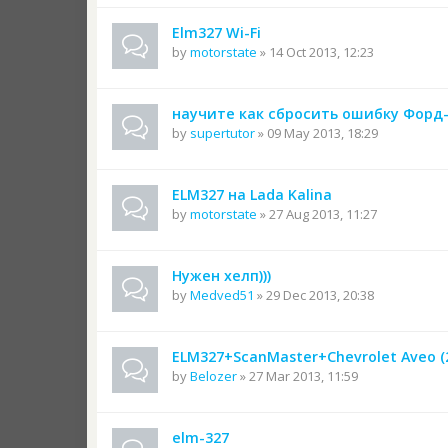
Elm327 Wi-Fi
by
motorstate
» 14 Oct 2013, 12:23
научите как сбросить ошибку Форд
by
supertutor
» 09 May 2013, 18:29
ELM327 на Lada Kalina
by
motorstate
» 27 Aug 2013, 11:27
Нужен хелп)))
by
Medved51
» 29 Dec 2013, 20:38
ELM327+ScanMaster+Chevrolet Aveo (
by
Belozer
» 27 Mar 2013, 11:59
elm-327