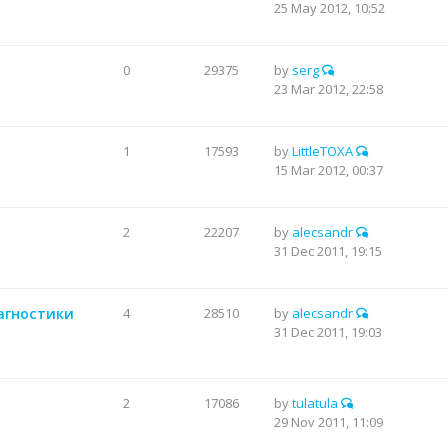
25 May 2012, 10:52
0
29375
by
serg
23 Mar 2012, 22:58
1
17593
by
LittleTOXA
15 Mar 2012, 00:37
2
22207
by
alecsandr
31 Dec 2011, 19:15
иагностики
4
28510
by
alecsandr
31 Dec 2011, 19:03
2
17086
by
tulatula
29 Nov 2011, 11:09