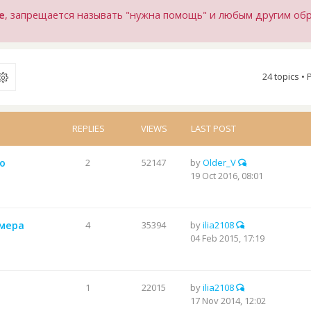
е
, запрещается называть "нужна помощь" и любым другим об
24 topics •
REPLIES
VIEWS
LAST POST
о
2
52147
by
Older_V
19 Oct 2016, 08:01
ьмера
4
35394
by
ilia2108
04 Feb 2015, 17:19
1
22015
by
ilia2108
17 Nov 2014, 12:02