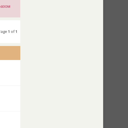
разом
 Page
1
of
1