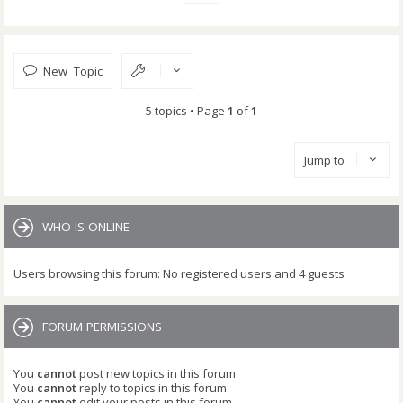
New Topic
5 topics • Page
1
of
1
Jump to
WHO IS ONLINE
Users browsing this forum: No registered users and 4 guests
FORUM PERMISSIONS
You
cannot
post new topics in this forum
You
cannot
reply to topics in this forum
You
cannot
edit your posts in this forum