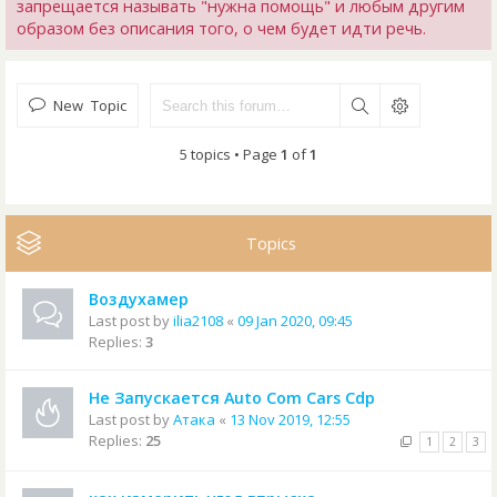
запрещается называть "нужна помощь" и любым другим
образом без описания того, о чем будет идти речь.
New Topic
5 topics • Page
1
of
1
Topics
Воздухамер
Last post by
ilia2108
«
09 Jan 2020, 09:45
Replies:
3
Не Запускается Auto Com Cars Cdp
Last post by
Атака
«
13 Nov 2019, 12:55
Replies:
25
1
2
3