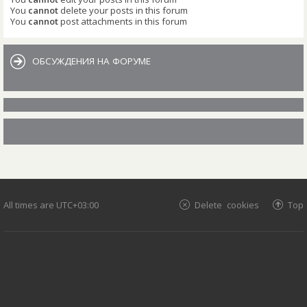
You
cannot
delete your posts in this forum
You
cannot
post attachments in this forum
ОБСУЖДЕНИЯ НА ФОРУМЕ
All times are
UTC+03:00
Delete cookies
Top