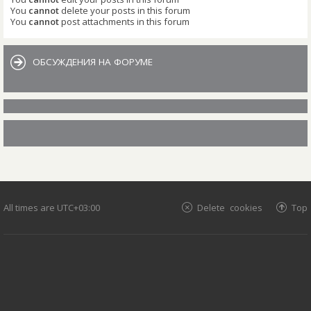
You
cannot
delete your posts in this forum
You
cannot
post attachments in this forum
ОБСУЖДЕНИЯ НА ФОРУМЕ
All times are
UTC+03:00
Delete cookies
Top