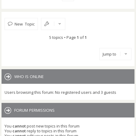
New Topic
5 topics • Page
1
of
1
Jump to
WHO IS ONLINE
Users browsing this forum: No registered users and 3 guests
FORUM PERMISSIONS
You
cannot
post new topics in this forum
You
cannot
reply to topics in this forum
You
cannot
edit your posts in this forum