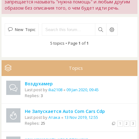
запрещается называть "нужна помощь" и любым другим
образом без описания того, о чем будет идти речь.
New Topic
5 topics • Page
1
of
1
Topics
Воздухамер
Last post by
ilia2108
«
09 Jan 2020, 09:45
Replies:
3
Не Запускается Auto Com Cars Cdp
Last post by
Атака
«
13 Nov 2019, 12:55
Replies:
25
1
2
3