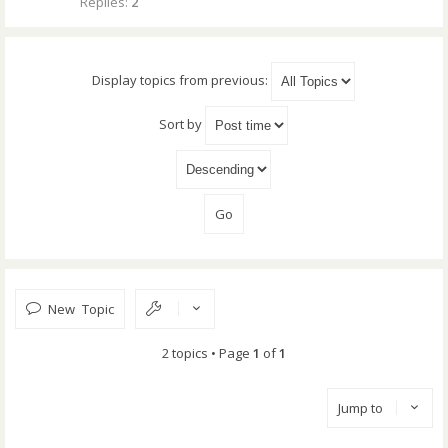
Replies:
2
Display topics from previous:
Sort by
New Topic
2 topics • Page
1
of
1
Jump to