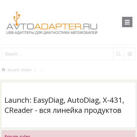
Board index
Launch: EasyDiag, AutoDiag, X-431,
CReader - вся линейка продуктов
Forum rules