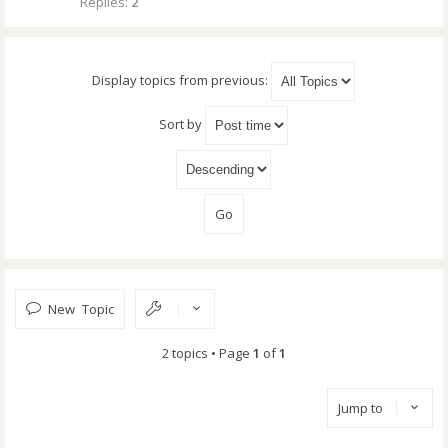
Replies:
2
Display topics from previous:
Sort by
New Topic
2 topics • Page
1
of
1
Jump to