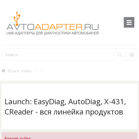
Board index
Launch: EasyDiag, AutoDiag, X-431,
CReader - вся линейка продуктов
Forum rules