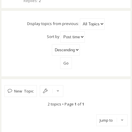
Replies:
2
Display topics from previous:
Sort by
New Topic
2 topics • Page
1
of
1
Jump to