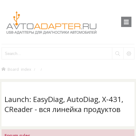
Board index
Launch: EasyDiag, AutoDiag, X-431,
CReader - вся линейка продуктов
Forum rules