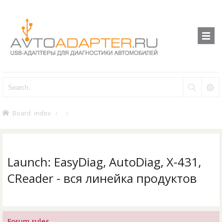
Board index
Launch: EasyDiag, AutoDiag, X-431,
CReader - вся линейка продуктов
Forum rules