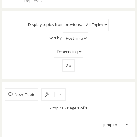
Replies:
2
Display topics from previous:
Sort by
New Topic
2 topics • Page
1
of
1
Jump to