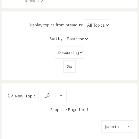
Replies:
2
Display topics from previous:
Sort by
New Topic
2 topics • Page
1
of
1
Jump to