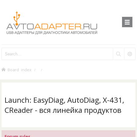
Board index
Launch: EasyDiag, AutoDiag, X-431,
CReader - вся линейка продуктов
Forum rules