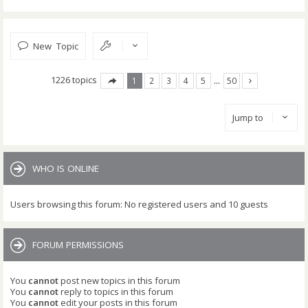
New Topic
1226 topics
1
2
3
4
5
…
50
Jump to
WHO IS ONLINE
Users browsing this forum: No registered users and 10 guests
FORUM PERMISSIONS
You
cannot
post new topics in this forum
You
cannot
reply to topics in this forum
You
cannot
edit your posts in this forum