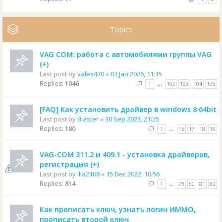
Topics
VAG COM: работа с автомобилями группы VAG
(+)
Last post by
valex470
«
03 Jan 2026, 11:15
Replies:
1046
1
…
102
103
104
105
[FAQ] Как установить драйвер в windows 8 64bit
Last post by
Blaster
«
30 Sep 2023, 21:25
Replies:
180
1
…
16
17
18
19
VAG-COM 311.2 и 409.1 - установка драйверов,
регистрация (+)
Last post by
ilia2108
«
15 Dec 2022, 10:56
Replies:
814
1
…
79
80
81
82
Как прописать ключ, узнать логин ИММО,
прописать второй ключ