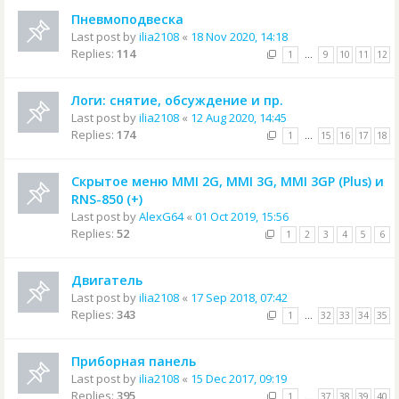
Пневмоподвеска
Last post by
ilia2108
«
18 Nov 2020, 14:18
Replies:
114
1
…
9
10
11
12
Логи: снятие, обсуждение и пр.
Last post by
ilia2108
«
12 Aug 2020, 14:45
Replies:
174
1
…
15
16
17
18
Скрытое меню MMI 2G, MMI 3G, MMI 3GP (Plus) и
RNS-850 (+)
Last post by
AlexG64
«
01 Oct 2019, 15:56
Replies:
52
1
2
3
4
5
6
Двигатель
Last post by
ilia2108
«
17 Sep 2018, 07:42
Replies:
343
1
…
32
33
34
35
Приборная панель
Last post by
ilia2108
«
15 Dec 2017, 09:19
Replies:
395
1
…
37
38
39
40