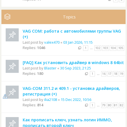
Topics
VAG COM: работа с автомобилями группы VAG
(+)
Last post by
valex470
«
03 Jan 2026, 11:15
Replies:
1046
1
…
102
103
104
105
[FAQ] Как установить драйвер в windows 8 64bit
Last post by
Blaster
«
30 Sep 2023, 21:25
Replies:
180
1
…
16
17
18
19
VAG-COM 311.2 и 409.1 - установка драйверов,
регистрация (+)
Last post by
ilia2108
«
15 Dec 2022, 10:56
Replies:
814
1
…
79
80
81
82
Как прописать ключ, узнать логин ИММО,
прописать второй ключ