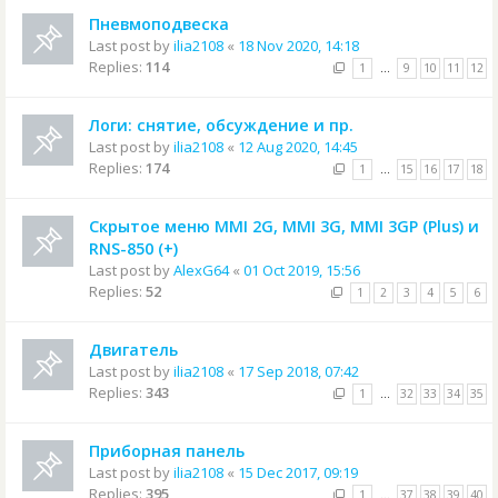
Пневмоподвеска
Last post by
ilia2108
«
18 Nov 2020, 14:18
Replies:
114
1
…
9
10
11
12
Логи: снятие, обсуждение и пр.
Last post by
ilia2108
«
12 Aug 2020, 14:45
Replies:
174
1
…
15
16
17
18
Скрытое меню MMI 2G, MMI 3G, MMI 3GP (Plus) и
RNS-850 (+)
Last post by
AlexG64
«
01 Oct 2019, 15:56
Replies:
52
1
2
3
4
5
6
Двигатель
Last post by
ilia2108
«
17 Sep 2018, 07:42
Replies:
343
1
…
32
33
34
35
Приборная панель
Last post by
ilia2108
«
15 Dec 2017, 09:19
Replies:
395
1
…
37
38
39
40