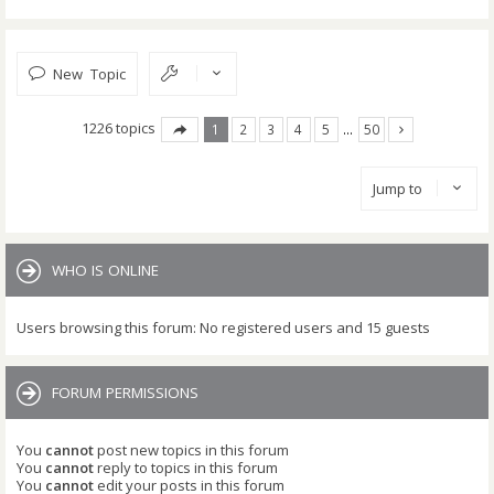
New Topic
1226 topics
1
2
3
4
5
…
50
Jump to
WHO IS ONLINE
Users browsing this forum: No registered users and 15 guests
FORUM PERMISSIONS
You
cannot
post new topics in this forum
You
cannot
reply to topics in this forum
You
cannot
edit your posts in this forum