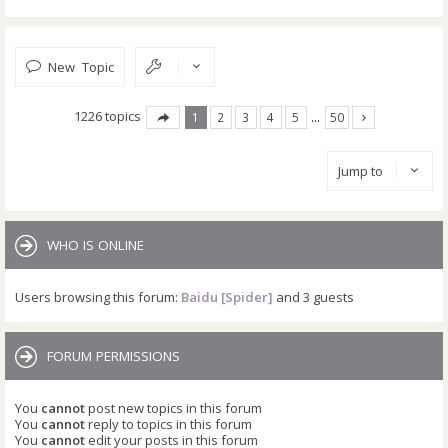
New Topic
1226 topics
1
2
3
4
5
…
50
Jump to
WHO IS ONLINE
Users browsing this forum:
Baidu [Spider]
and 3 guests
FORUM PERMISSIONS
You
cannot
post new topics in this forum
You
cannot
reply to topics in this forum
You
cannot
edit your posts in this forum