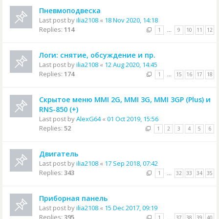
Пневмоподвеска
Last post by
ilia2108
«
18 Nov 2020, 14:18
Replies:
114
1
…
9
10
11
12
Логи: снятие, обсуждение и пр.
Last post by
ilia2108
«
12 Aug 2020, 14:45
Replies:
174
1
…
15
16
17
18
Скрытое меню MMI 2G, MMI 3G, MMI 3GP (Plus) и
RNS-850 (+)
Last post by
AlexG64
«
01 Oct 2019, 15:56
Replies:
52
1
2
3
4
5
6
Двигатель
Last post by
ilia2108
«
17 Sep 2018, 07:42
Replies:
343
1
…
32
33
34
35
Приборная панель
Last post by
ilia2108
«
15 Dec 2017, 09:19
Replies:
395
1
…
37
38
39
40