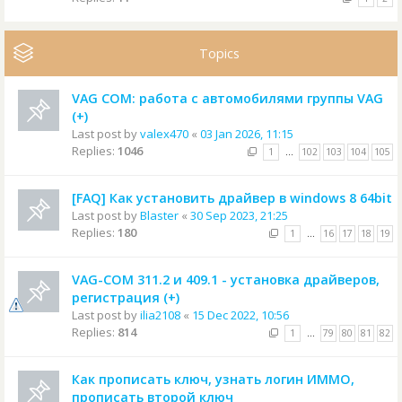
Topics
VAG COM: работа с автомобилями группы VAG
(+)
Last post by
valex470
«
03 Jan 2026, 11:15
Replies:
1046
1
…
102
103
104
105
[FAQ] Как установить драйвер в windows 8 64bit
Last post by
Blaster
«
30 Sep 2023, 21:25
Replies:
180
1
…
16
17
18
19
VAG-COM 311.2 и 409.1 - установка драйверов,
регистрация (+)
Last post by
ilia2108
«
15 Dec 2022, 10:56
Replies:
814
1
…
79
80
81
82
Как прописать ключ, узнать логин ИММО,
прописать второй ключ