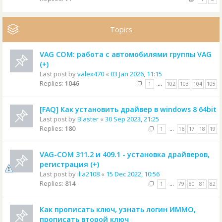
Topics
VAG COM: работа с автомобилями группы VAG
(+)
Last post by
valex470
«
03 Jan 2026, 11:15
Replies:
1046
1
…
102
103
104
105
[FAQ] Как установить драйвер в windows 8 64bit
Last post by
Blaster
«
30 Sep 2023, 21:25
Replies:
180
1
…
16
17
18
19
VAG-COM 311.2 и 409.1 - установка драйверов,
регистрация (+)
Last post by
ilia2108
«
15 Dec 2022, 10:56
Replies:
814
1
…
79
80
81
82
Как прописать ключ, узнать логин ИММО,
прописать второй ключ