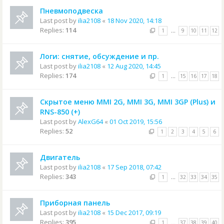
Пневмоподвеска
Last post by
ilia2108
«
18 Nov 2020, 14:18
Replies:
114
1
…
9
10
11
12
Логи: снятие, обсуждение и пр.
Last post by
ilia2108
«
12 Aug 2020, 14:45
Replies:
174
1
…
15
16
17
18
Скрытое меню MMI 2G, MMI 3G, MMI 3GP (Plus) и
RNS-850 (+)
Last post by
AlexG64
«
01 Oct 2019, 15:56
Replies:
52
1
2
3
4
5
6
Двигатель
Last post by
ilia2108
«
17 Sep 2018, 07:42
Replies:
343
1
…
32
33
34
35
Приборная панель
Last post by
ilia2108
«
15 Dec 2017, 09:19
Replies:
395
1
…
37
38
39
40