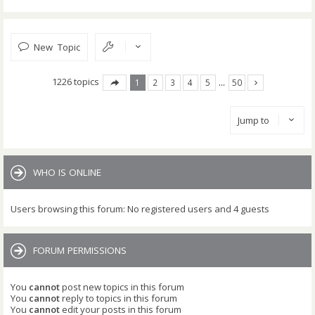
New Topic
1226 topics
1
2
3
4
5
…
50
Jump to
WHO IS ONLINE
Users browsing this forum: No registered users and 4 guests
FORUM PERMISSIONS
You
cannot
post new topics in this forum
You
cannot
reply to topics in this forum
You
cannot
edit your posts in this forum