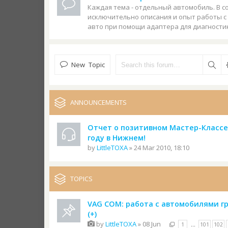
Каждая тема - отдельный автомобиль. В с
исключительно описания и опыт работы 
авто при помощи адаптера для диагности
New Topic
ANNOUNCEMENTS
Отчет о позитивном Мастер-Классе
году в Нижнем!
by
LittleTOXA
» 24 Mar 2010, 18:10
TOPICS
VAG COM: работа с автомобилями г
(+)
by
LittleTOXA
» 08 Jun
1
…
101
102