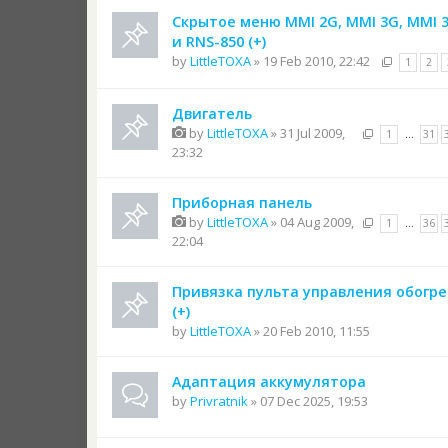
Скрытое меню MMI 2G, MMI 3G, MMI 3G
и RNS-850 (+)
by
LittleTOXA
» 19 Feb 2010, 22:42
1
2
Двигатель
by
LittleTOXA
» 31 Jul 2009,
1
…
31
23:32
Приборная панель
by
LittleTOXA
» 04 Aug 2009,
1
…
36
22:04
Привязка пульта управления обогр
(+)
by
LittleTOXA
» 20 Feb 2010, 11:55
Адаптация аккумулятора
by
Privratnik
» 07 Dec 2025, 19:53