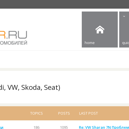
home
quic
, VW, Skoda, Seat)
TOPICS
POSTS
LAST POST
ми
186
1095
Re: VW Sharan 7N Проблем