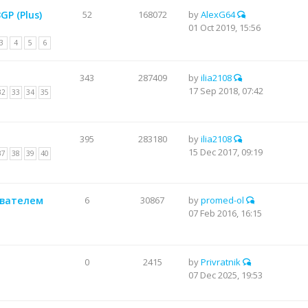
P (Plus)
52
168072
by
AlexG64
01 Oct 2019, 15:56
3
4
5
6
343
287409
by
ilia2108
17 Sep 2018, 07:42
32
33
34
35
395
283180
by
ilia2108
15 Dec 2017, 09:19
37
38
39
40
евателем
6
30867
by
promed-ol
07 Feb 2016, 16:15
0
2415
by
Privratnik
07 Dec 2025, 19:53