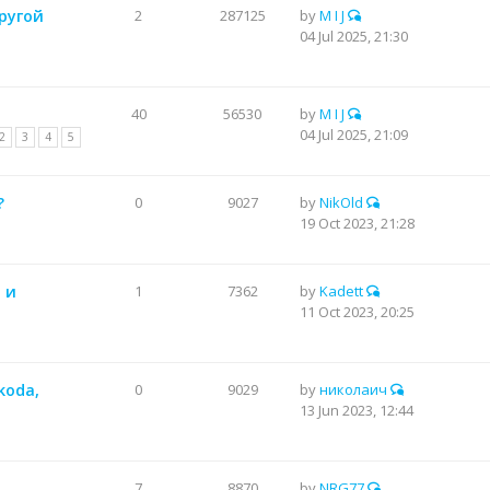
ругой
2
287125
by
M I J
04 Jul 2025, 21:30
40
56530
by
M I J
04 Jul 2025, 21:09
2
3
4
5
?
0
9027
by
NikOld
19 Oct 2023, 21:28
 и
1
7362
by
Kadett
11 Oct 2023, 20:25
koda,
0
9029
by
николаич
13 Jun 2023, 12:44
7
8870
by
NRG77