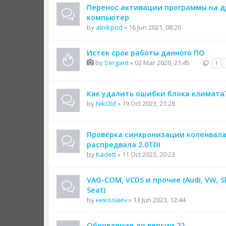
Перенос активации программы на д
компьютер
by
alnikpod
» 16 Jun 2021, 08:20
Истек срок работы данного ПО
by
Sergant
» 02 Mar 2020, 21:45
1
Как удалить ошибки блока климата
by
NikOld
» 19 Oct 2023, 21:28
Проверка синхронизации коленвала
распредвала 2.0TDI
by
Kadett
» 11 Oct 2023, 20:23
VAG-COM, VCDS и прочие (Audi, VW, S
Seat)
by
николаич
» 13 Jun 2023, 12:44
Обновление до версии 22