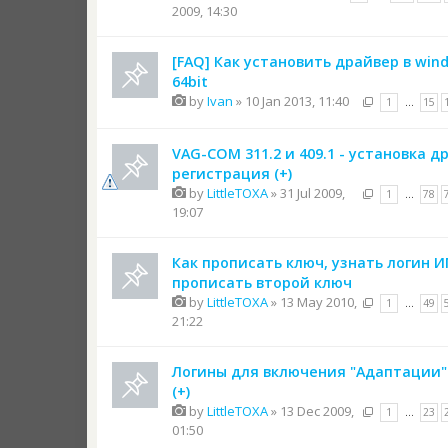
2009, 14:30
[FAQ] Как установить драйвер в win
64bit
by
Ivan
» 10 Jan 2013, 11:40
1
…
15
VAG-COM 311.2 и 409.1 - установка д
регистрация (+)
by
LittleTOXA
» 31 Jul 2009,
1
…
78
19:07
Как прописать ключ, узнать логин 
прописать второй ключ
by
LittleTOXA
» 13 May 2010,
1
…
49
21:22
Логины для включения "Адаптации"
(+)
by
LittleTOXA
» 13 Dec 2009,
1
…
23
01:50