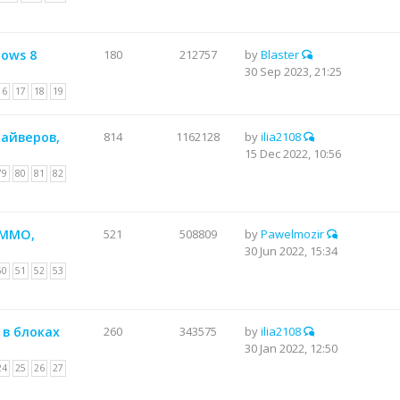
dows 8
180
212757
by
Blaster
30 Sep 2023, 21:25
16
17
18
19
райверов,
814
1162128
by
ilia2108
15 Dec 2022, 10:56
79
80
81
82
ИММО,
521
508809
by
Pawelmozir
30 Jun 2022, 15:34
50
51
52
53
 в блоках
260
343575
by
ilia2108
30 Jan 2022, 12:50
24
25
26
27