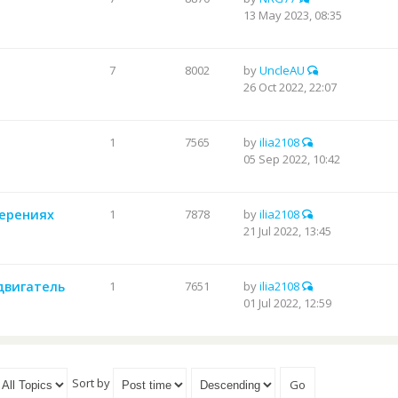
13 May 2023, 08:35
7
8002
by
UncleAU
26 Oct 2022, 22:07
1
7565
by
ilia2108
05 Sep 2022, 10:42
мерениях
1
7878
by
ilia2108
21 Jul 2022, 13:45
 двигатель
1
7651
by
ilia2108
01 Jul 2022, 12:59
Sort by