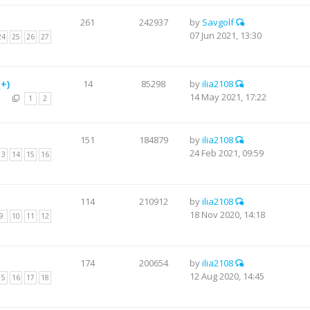
261
242937
by
Savgolf
07 Jun 2021, 13:30
24
25
26
27
+)
14
85298
by
ilia2108
14 May 2021, 17:22
1
2
151
184879
by
ilia2108
24 Feb 2021, 09:59
13
14
15
16
114
210912
by
ilia2108
18 Nov 2020, 14:18
9
10
11
12
174
200654
by
ilia2108
12 Aug 2020, 14:45
15
16
17
18