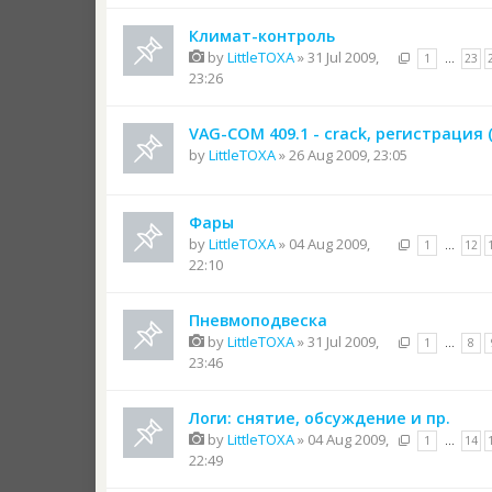
Климат-контроль
by
LittleTOXA
» 31 Jul 2009,
1
…
23
23:26
VAG-COM 409.1 - crack, регистрация (
by
LittleTOXA
» 26 Aug 2009, 23:05
Фары
by
LittleTOXA
» 04 Aug 2009,
1
…
12
22:10
Пневмоподвеска
by
LittleTOXA
» 31 Jul 2009,
1
…
8
23:46
Логи: снятие, обсуждение и пр.
by
LittleTOXA
» 04 Aug 2009,
1
…
14
22:49