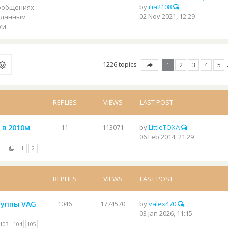
by
ilia2108
ообщениях -
02 Nov 2021, 12:29
с данным
ки.
1226 topics
1
2
3
4
5
REPLIES
VIEWS
LAST POST
 в 2010м
11
113071
by
LittleTOXA
06 Feb 2014, 21:29
1
2
REPLIES
VIEWS
LAST POST
руппы VAG
1046
1774570
by
valex470
03 Jan 2026, 11:15
103
104
105