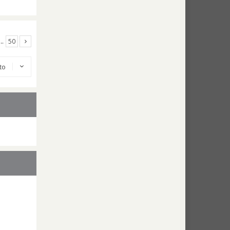
…
50
 to