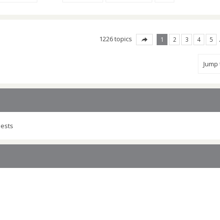
1226 topics
1
2
3
4
5
Jump
uests