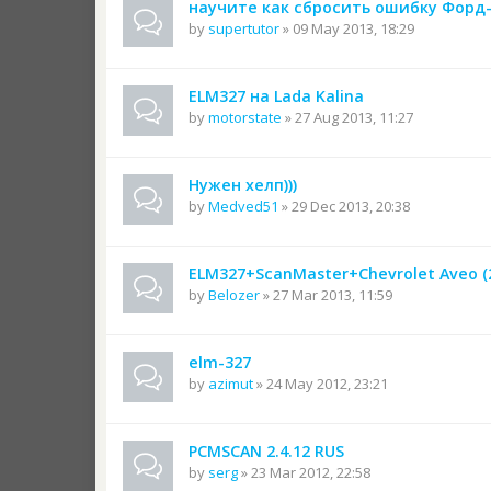
научите как сбросить ошибку Форд
by
supertutor
» 09 May 2013, 18:29
ELM327 на Lada Kalina
by
motorstate
» 27 Aug 2013, 11:27
Нужен хелп)))
by
Medved51
» 29 Dec 2013, 20:38
ELM327+ScanMaster+Chevrolet Aveo (
by
Belozer
» 27 Mar 2013, 11:59
elm-327
by
azimut
» 24 May 2012, 23:21
PCMSCAN 2.4.12 RUS
by
serg
» 23 Mar 2012, 22:58