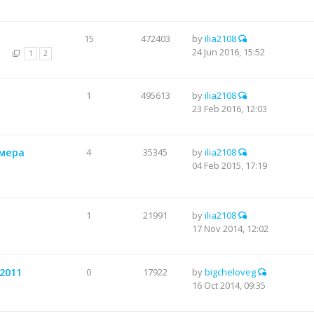
15
472403
by
ilia2108
24 Jun 2016, 15:52
1
2
1
495613
by
ilia2108
23 Feb 2016, 12:03
ьмера
4
35345
by
ilia2108
04 Feb 2015, 17:19
1
21991
by
ilia2108
17 Nov 2014, 12:02
 2011
0
17922
by
bigcheloveg
16 Oct 2014, 09:35