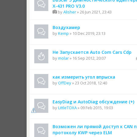
X-431 PRO V3.0
by
Alisher
» 26 Jun 2021, 23:43
Воздухамер
by
Kemp
» 10 Dec 2019, 23:13
Не Запускается Auto Com Cars Cdp
by
molar
» 16 Sep 2012, 20:07
как измерить угол впрыска
by
OffDey
» 23 Oct 2018, 12:40
EasyDiag и AutoDiag обсуждение (+)
by
LittleTOXA
» 09 Feb 2015, 19:03
Возможен ли прямой доступ к CAN п
протоколу KWP через ELM