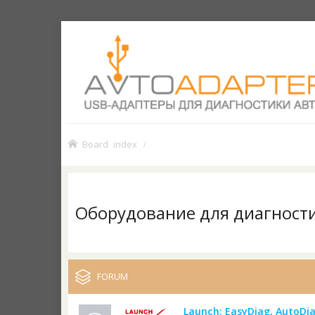
Board index
Оборудование для диагност
FORUM
Launch: EasyDiag, AutoDia