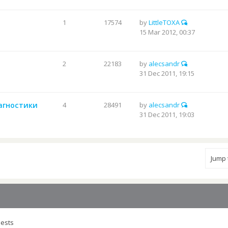
1
17574
by
LittleTOXA
15 Mar 2012, 00:37
2
22183
by
alecsandr
31 Dec 2011, 19:15
иагностики
4
28491
by
alecsandr
31 Dec 2011, 19:03
Jump
uests