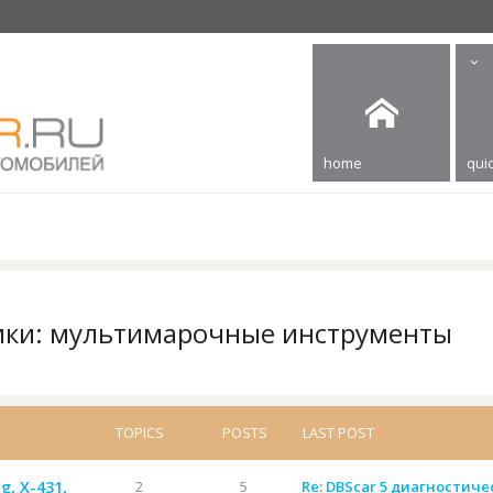
home
quic
ики: мультимарочные инструменты
TOPICS
POSTS
LAST POST
g, X-431,
2
5
Re: DBScar 5 диагностиче