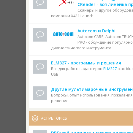
CReader - вся линейка п
Сканеры и другое оборудов
компании X431 Launch
Autocom и Delphi
Autocom CARS, Autocom TRUC
PRO - обсуждение популярно
диагностического инструмента
ELM327 - программы и решения
Все для работы адаптеров
ELM327
, как blu
USB
Другие мультимарочные инструме
Вопросы, опыт использования, пожелания
решение
ACTIVE TOPICS
DBScar 5 диагностического адаптер