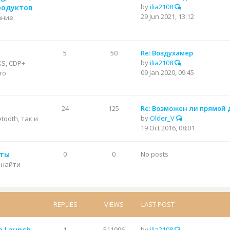
by
ilia2108
родуктов
29 Jun 2021, 13:12
ание
5
50
Re: Воздухамер
by
ilia2108
KS, CDP+
09 Jan 2020, 09:45
го
24
125
Re: Возможен ли прямой 
by
Older_V
etooth, так и
19 Oct 2016, 08:01
нты
0
0
No posts
 найти
REPLIES
VIEWS
LAST POST
а Launch
1
511996
by
ilia2108