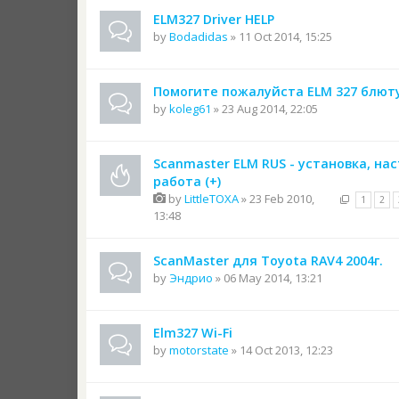
ELM327 Driver HELP
by
Bodadidas
» 11 Oct 2014, 15:25
Помогите пожалуйста ELM 327 блют
by
koleg61
» 23 Aug 2014, 22:05
Scanmaster ELM RUS - установка, на
работа (+)
by
LittleTOXA
» 23 Feb 2010,
1
2
13:48
ScanMaster для Toyota RAV4 2004г.
by
Эндрио
» 06 May 2014, 13:21
Elm327 Wi-Fi
by
motorstate
» 14 Oct 2013, 12:23