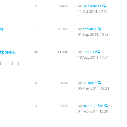
2
18426
by
Bodadidas
14 Oct 2014, 17:15
уз
1
21395
by
schatun
01 Sep 2014, 10:53
стройка,
58
331841
by
ilia2108
18 Aug 2014, 17:04
3
4
5
6
0
19506
by
Эндрио
06 May 2014, 13:21
3
17235
by
audi200-fan
04 Feb 2014, 15:20