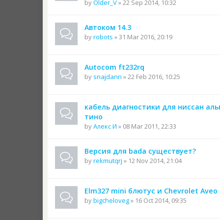
by
Older_V
» 22 Sep 2014, 10:32
Автоком 14.3
by
robots
» 31 Mar 2016, 20:19
Autocom ft232rq
by
snajdann
» 22 Feb 2016, 10:25
кабель диагностики для ниссан ал
тино
by
Алекс И
» 08 Mar 2011, 22:33
Версия для bada существует?
by
rekmutqrj
» 12 Nov 2014, 21:04
Elm327 mini блютус и Chevrolet Aveo
by
bigcheloveg
» 16 Oct 2014, 09:35