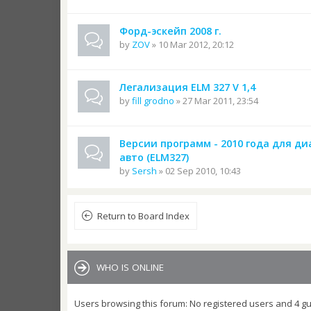
Форд-эскейп 2008 г.
by
ZOV
» 10 Mar 2012, 20:12
Легализация ELM 327 V 1,4
by
fill grodno
» 27 Mar 2011, 23:54
Версии программ - 2010 года для д
авто (ELM327)
by
Sersh
» 02 Sep 2010, 10:43
Return to Board Index
WHO IS ONLINE
Users browsing this forum: No registered users and 4 g