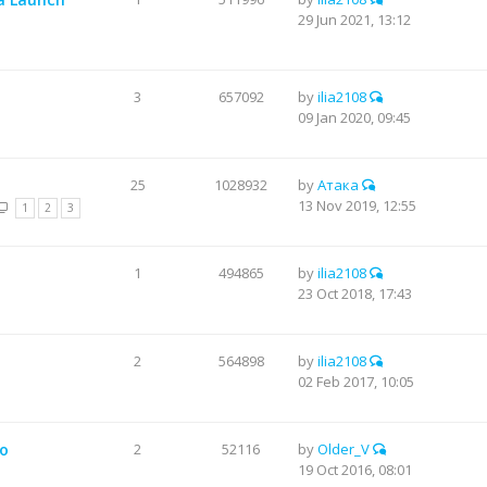
29 Jun 2021, 13:12
3
657092
by
ilia2108
09 Jan 2020, 09:45
25
1028932
by
Атака
13 Nov 2019, 12:55
1
2
3
1
494865
by
ilia2108
23 Oct 2018, 17:43
2
564898
by
ilia2108
02 Feb 2017, 10:05
о
2
52116
by
Older_V
19 Oct 2016, 08:01