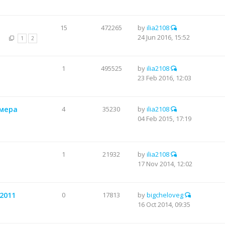
15
472265
by
ilia2108
24 Jun 2016, 15:52
1
2
1
495525
by
ilia2108
23 Feb 2016, 12:03
ьмера
4
35230
by
ilia2108
04 Feb 2015, 17:19
1
21932
by
ilia2108
17 Nov 2014, 12:02
 2011
0
17813
by
bigcheloveg
16 Oct 2014, 09:35