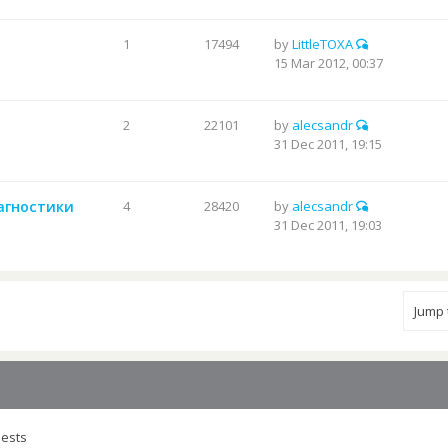
1
17494
by
LittleTOXA
15 Mar 2012, 00:37
2
22101
by
alecsandr
31 Dec 2011, 19:15
иагностики
4
28420
by
alecsandr
31 Dec 2011, 19:03
Jump
uests