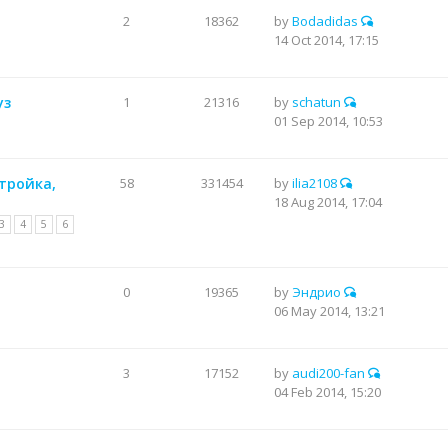
2
18362
by
Bodadidas
14 Oct 2014, 17:15
уз
1
21316
by
schatun
01 Sep 2014, 10:53
стройка,
58
331454
by
ilia2108
18 Aug 2014, 17:04
3
4
5
6
0
19365
by
Эндрио
06 May 2014, 13:21
3
17152
by
audi200-fan
04 Feb 2014, 15:20