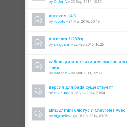
by
Older_V
» 22 Sep 2014, 10:32
Автоком 14.3
by
robots
» 31 Mar 2016, 20:19
Autocom ft232rq
by
snajdann
» 22 Feb 2016, 10:25
кабель диагностики для ниссан ал
тино
by
Алекс И
» 08 Mar 2011, 22:33
Версия для bada существует?
by
rekmutqrj
» 12 Nov 2014, 21:04
Elm327 mini блютус и Chevrolet Aveo
by
bigcheloveg
» 16 Oct 2014, 09:35