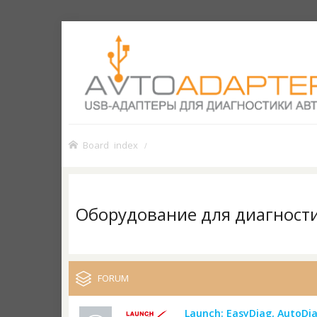
Board index
Оборудование для диагност
FORUM
Launch: EasyDiag, AutoDia