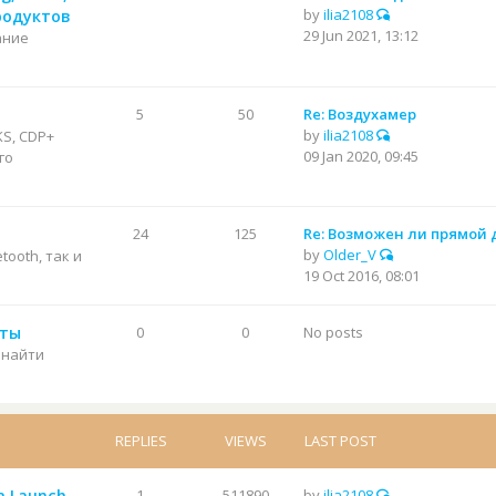
by
ilia2108
родуктов
29 Jun 2021, 13:12
ание
5
50
Re: Воздухамер
by
ilia2108
KS, CDP+
09 Jan 2020, 09:45
го
24
125
Re: Возможен ли прямой 
by
Older_V
etooth, так и
19 Oct 2016, 08:01
нты
0
0
No posts
 найти
REPLIES
VIEWS
LAST POST
а Launch
1
511890
by
ilia2108