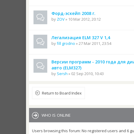
Форд-эскейп 2008 г.
by
ZOV
» 10 Mar 2012, 20:12
Легализация ELM 327 V 1,4
by
fill grodno
» 27 Mar 2011, 23:54
Версии программ - 2010 года для д
авто (ELM327)
by
Sersh
» 02 Sep 2010, 10:43
Return to Board Index
WHO IS ONLINE
Users browsing this forum: No registered users and 6 g