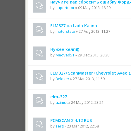
научите как сбросить ошибку Форд
by
supertutor
» 09 May 2013, 18:29
ELM327 на Lada Kalina
by
motorstate
» 27 Aug 2013, 11:27
Нужен хелп)))
by
Medved51
» 29 Dec 2013, 20:38
ELM327+ScanMaster+Chevrolet Aveo (
by
Belozer
» 27 Mar 2013, 11:59
elm-327
by
azimut
» 24 May 2012, 23:21
PCMSCAN 2.4.12 RUS
by
serg
» 23 Mar 2012, 22:58