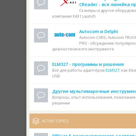
CReader - вся линейка п
Сканеры и другое оборудов
компании X431 Launch
Autocom и Delphi
Autocom CARS, Autocom TRUC
PRO - обсуждение популярно
диагностического инструмента
ELM327 - программы и решения
Все для работы адаптеров
ELM327
, как blu
USB
Другие мультимарочные инструме
Вопросы, опыт использования, пожелания
решение
ACTIVE TOPICS
DBScar 5 диагностического адаптер