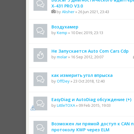
X-431 PRO V3.0
by
Alisher
» 26 Jun 2021, 23:43
Воздухамер
by
Kemp
» 10 Dec 2019, 23:13
Не Запускается Auto Com Cars Cdp
by
molar
» 16 Sep 2012, 20:07
как измерить угол впрыска
by
OffDey
» 23 Oct 2018, 12:40
EasyDiag и AutoDiag обсуждение (+)
by
LittleTOXA
» 09 Feb 2015, 19:03
Возможен ли прямой доступ к CAN п
протоколу KWP через ELM