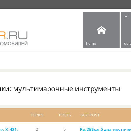
home
quic
ики: мультимарочные инструменты
TOPICS
POSTS
LAST POST
g, X-431,
2
5
Re: DBScar 5 диагностиче