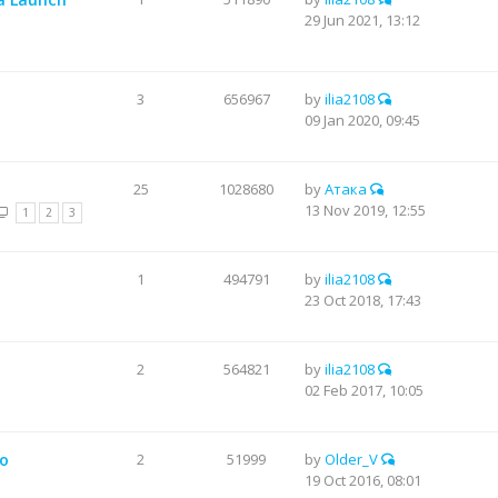
29 Jun 2021, 13:12
3
656967
by
ilia2108
09 Jan 2020, 09:45
25
1028680
by
Атака
13 Nov 2019, 12:55
1
2
3
1
494791
by
ilia2108
23 Oct 2018, 17:43
2
564821
by
ilia2108
02 Feb 2017, 10:05
о
2
51999
by
Older_V
19 Oct 2016, 08:01