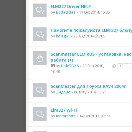
ELM327 Driver HELP
by
Bodadidas
» 11 Oct 2014, 15:25
Помогите пожалуйста ELM 327 блют
by
koleg61
» 23 Aug 2014, 22:05
Scanmaster ELM RUS - установка, на
работа (+)
by
LittleTOXA
» 23 Feb 2010,
1
2
13:48
ScanMaster для Toyota RAV4 2004г.
by
Эндрио
» 06 May 2014, 13:21
Elm327 Wi-Fi
by
motorstate
» 14 Oct 2013, 12:23