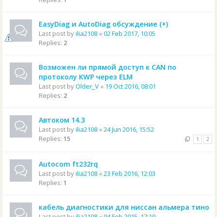
EasyDiag и AutoDiag обсуждение (+)
Last post by
ilia2108
«
02 Feb 2017, 10:05
Replies:
2
Возможен ли прямой доступ к CAN по
протоколу KWP через ELM
Last post by
Older_V
«
19 Oct 2016, 08:01
Replies:
2
Автоком 14.3
Last post by
ilia2108
«
24 Jun 2016, 15:52
Replies:
15
1
2
Autocom ft232rq
Last post by
ilia2108
«
23 Feb 2016, 12:03
Replies:
1
кабель диагностики для ниссан альмера тино
Last post by
ilia2108
«
04 Feb 2015, 17:19