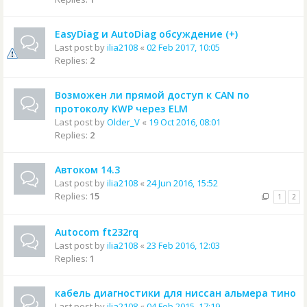
EasyDiag и AutoDiag обсуждение (+)
Last post by
ilia2108
«
02 Feb 2017, 10:05
Replies:
2
Возможен ли прямой доступ к CAN по
протоколу KWP через ELM
Last post by
Older_V
«
19 Oct 2016, 08:01
Replies:
2
Автоком 14.3
Last post by
ilia2108
«
24 Jun 2016, 15:52
Replies:
15
1
2
Autocom ft232rq
Last post by
ilia2108
«
23 Feb 2016, 12:03
Replies:
1
кабель диагностики для ниссан альмера тино
Last post by
ilia2108
«
04 Feb 2015, 17:19