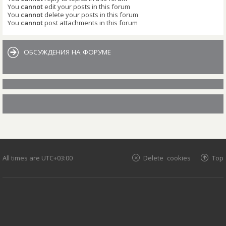
You
cannot
edit your posts in this forum
You
cannot
delete your posts in this forum
You
cannot
post attachments in this forum
ОБСУЖДЕНИЯ НА ФОРУМЕ
All times are
UTC+03:00
Delete cookies
Top