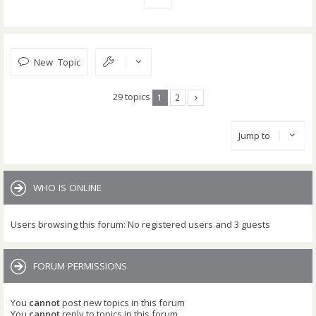
New Topic
29 topics
1
2
Jump to
WHO IS ONLINE
Users browsing this forum: No registered users and 3 guests
FORUM PERMISSIONS
You
cannot
post new topics in this forum
You
cannot
reply to topics in this forum